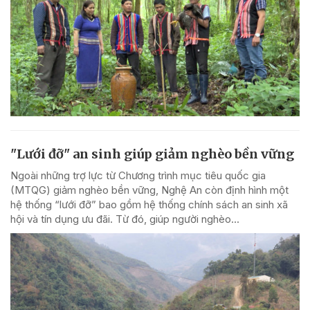
"Lưới đỡ" an sinh giúp giảm nghèo bền vững
Ngoài những trợ lực từ Chương trình mục tiêu quốc gia
(MTQG) giảm nghèo bền vững, Nghệ An còn định hình một
hệ thống “lưới đỡ” bao gồm hệ thống chính sách an sinh xã
hội và tín dụng ưu đãi. Từ đó, giúp người nghèo...