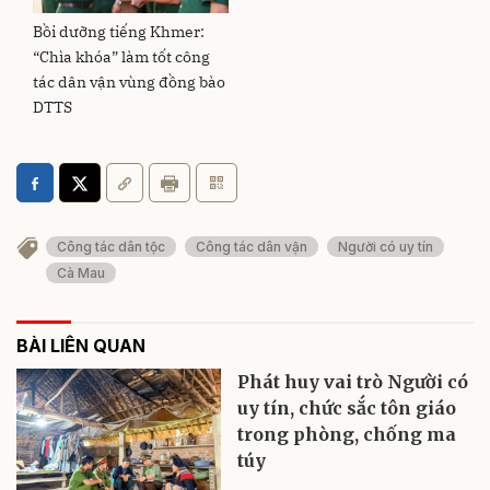
Bồi dưỡng tiếng Khmer:
“Chìa khóa” làm tốt công
tác dân vận vùng đồng bào
DTTS
Công tác dân tộc
Công tác dân vận
Người có uy tín
Cà Mau
BÀI LIÊN QUAN
Phát huy vai trò Người có
uy tín, chức sắc tôn giáo
trong phòng, chống ma
túy