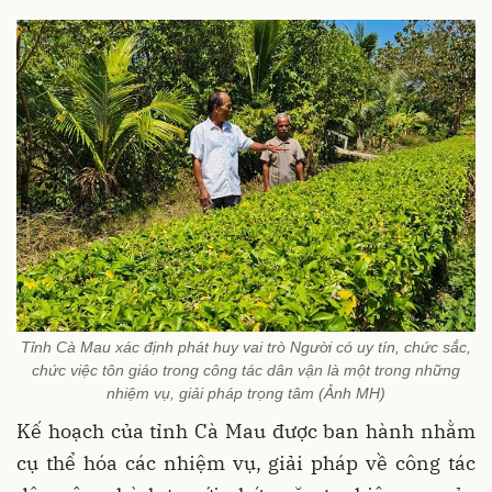
Tỉnh Cà Mau xác định phát huy vai trò Người có uy tín, chức sắc,
chức việc tôn giáo trong công tác dân vận là một trong những
nhiệm vụ, giải pháp trọng tâm (Ảnh MH)
Kế hoạch của tỉnh Cà Mau được ban hành nhằm
cụ thể hóa các nhiệm vụ, giải pháp về công tác