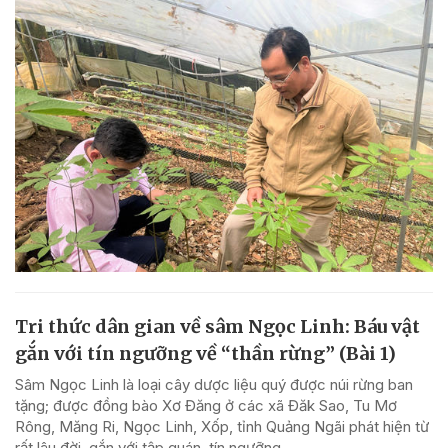
Tri thức dân gian về sâm Ngọc Linh: Báu vật
gắn với tín ngưỡng về “thần rừng” (Bài 1)
Sâm Ngọc Linh là loại cây dược liệu quý được núi rừng ban
tặng; được đồng bào Xơ Đăng ở các xã Đăk Sao, Tu Mơ
Rông, Măng Ri, Ngọc Linh, Xốp, tỉnh Quảng Ngãi phát hiện từ
rất lâu đời, gắn với tập quán, tín ngưỡng...