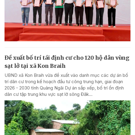
Đề xuất bố trí tái định cư cho 120 hộ dân vùng
sạt lở tại xã Kon Braih
UBND xã Kon Braih vừa đề xuất vào danh mục các dự án bố
trí dân cư trong kế hoạch đầu tư công trung hạn, giai đoạn
2026 - 2030 tỉnh Quảng Ngãi Dự án sắp xếp, bố trí ổn định
dân cư tập trung khu vực sạt lở sông Đăk...