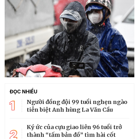
ĐỌC NHIỀU
1
Người đồng đội 99 tuổi nghẹn ngào
tiễn biệt Anh hùng La Văn Cầu
Ký ức của cựu giao liên 96 tuổi trở
2
thành “tấm bản đồ” tìm hài cốt