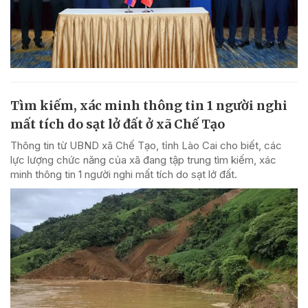
Tìm kiếm, xác minh thông tin 1 người nghi
mất tích do sạt lở đất ở xã Chế Tạo
Thông tin từ UBND xã Chế Tạo, tỉnh Lào Cai cho biết, các
lực lượng chức năng của xã đang tập trung tìm kiếm, xác
minh thông tin 1 người nghi mất tích do sạt lở đất.