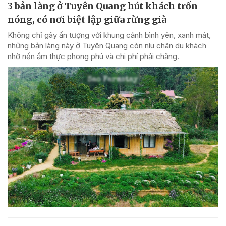
3 bản làng ở Tuyên Quang hút khách trốn
nóng, có nơi biệt lập giữa rừng già
Không chỉ gây ấn tượng với khung cảnh bình yên, xanh mát,
những bản làng này ở Tuyên Quang còn níu chân du khách
nhờ nền ẩm thực phong phú và chi phí phải chăng.