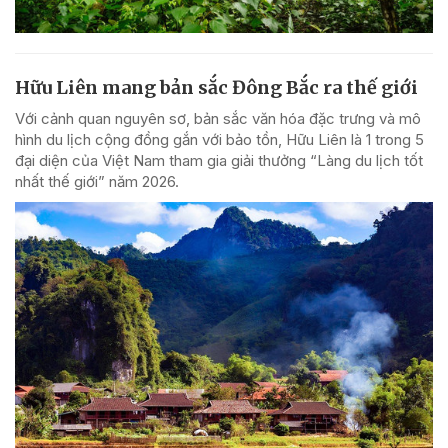
Hữu Liên mang bản sắc Đông Bắc ra thế giới
Với cảnh quan nguyên sơ, bản sắc văn hóa đặc trưng và mô
hình du lịch cộng đồng gắn với bảo tồn, Hữu Liên là 1 trong 5
đại diện của Việt Nam tham gia giải thưởng “Làng du lịch tốt
nhất thế giới” năm 2026.