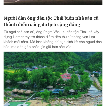
Người đàn ông dân tộc Thái biến nhà sàn cũ
thành điểm sáng du lịch cộng đồng
Từ ngôi nhà sàn cũ, ông Phạm Văn Lá, dân tộc Thái, đã xây
dựng Homestay trở thành điểm đến thu hút hàng vạn lượt
khách mỗi năm. Mô hình không chỉ tạo sinh kế cho người dân
bản, mà còn góp phần gìn giữ bản sắc văn...