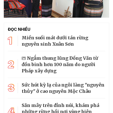
ĐỌC NHIỀU
1
Miền suối mát dưới tán rừng
nguyên sinh Xuân Sơn
Ngắm thung lũng Đồng Văn từ
2
đồn binh hơn 100 năm do người
Pháp xây dựng
3
Sức hút kỳ lạ của ngôi làng "nguyên
thủy" ở cao nguyên Mộc Châu
Săn mây trên đỉnh núi, khám phá
4
những rừng hồi nơi vùng biên