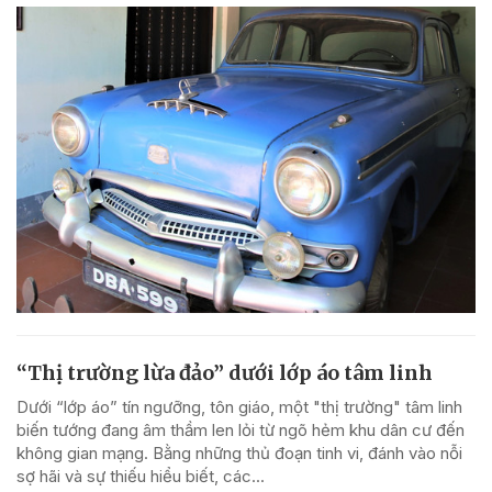
“Thị trường lừa đảo” dưới lớp áo tâm linh
Dưới “lớp áo” tín ngưỡng, tôn giáo, một "thị trường" tâm linh
biến tướng đang âm thầm len lỏi từ ngõ hẻm khu dân cư đến
không gian mạng. Bằng những thủ đoạn tinh vi, đánh vào nỗi
sợ hãi và sự thiếu hiểu biết, các...