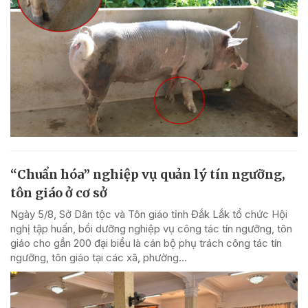
“Chuẩn hóa” nghiệp vụ quản lý tín ngưỡng,
tôn giáo ở cơ sở
Ngày 5/8, Sở Dân tộc và Tôn giáo tỉnh Đắk Lắk tổ chức Hội
nghị tập huấn, bồi dưỡng nghiệp vụ công tác tín ngưỡng, tôn
giáo cho gần 200 đại biểu là cán bộ phụ trách công tác tín
ngưỡng, tôn giáo tại các xã, phường...