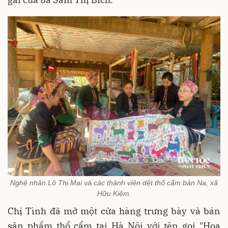
Nghệ nhân Lô Thị Mai và các thành viên dệt thổ cẩm bản Na, xã
Hữu Kiệm.
Chị Tình đã mở một cửa hàng trưng bày và bán
sản phẩm thổ cẩm tại Hà Nội với tên gọi "Hoa