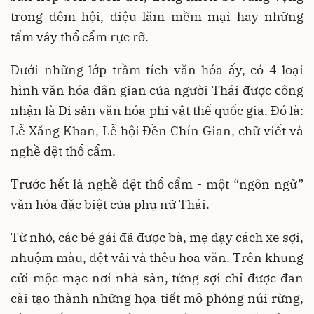
trong đêm hội, điệu lăm mềm mại hay những
tấm váy thổ cẩm rực rỡ.
Dưới những lớp trầm tích văn hóa ấy, có 4 loại
hình văn hóa dân gian của người Thái được công
nhận là Di sản văn hóa phi vật thể quốc gia. Đó là:
Lễ Xăng Khan, Lễ hội Đền Chín Gian, chữ viết và
nghề dệt thổ cẩm.
Trước hết là nghề dệt thổ cẩm - một “ngôn ngữ”
văn hóa đặc biệt của phụ nữ Thái.
Từ nhỏ, các bé gái đã được bà, mẹ dạy cách xe sợi,
nhuộm màu, dệt vải và thêu hoa văn. Trên khung
cửi mộc mạc nơi nhà sàn, từng sợi chỉ được đan
cài tạo thành những họa tiết mô phỏng núi rừng,