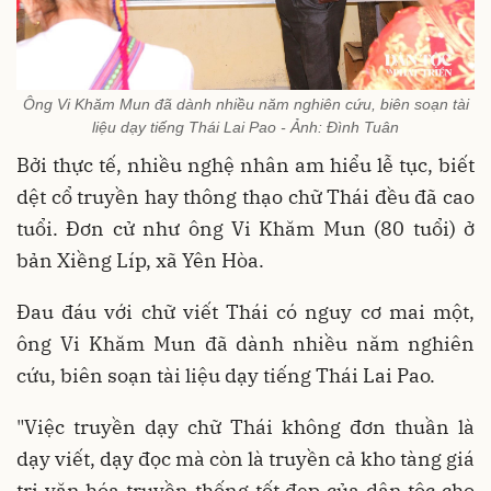
Ông Vi Khăm Mun đã dành nhiều năm nghiên cứu, biên soạn tài
liệu dạy tiếng Thái Lai Pao - Ảnh: Đình Tuân
Bởi thực tế, nhiều nghệ nhân am hiểu lễ tục, biết
dệt cổ truyền hay thông thạo chữ Thái đều đã cao
tuổi. Đơn cử như ông Vi Khăm Mun (80 tuổi) ở
bản Xiềng Líp, xã Yên Hòa.
Đau đáu với chữ viết Thái có nguy cơ mai một,
ông Vi Khăm Mun đã dành nhiều năm nghiên
cứu, biên soạn tài liệu dạy tiếng Thái Lai Pao.
"Việc truyền dạy chữ Thái không đơn thuần là
dạy viết, dạy đọc mà còn là truyền cả kho tàng giá
trị văn hóa truyền thống tốt đẹp của dân tộc cho