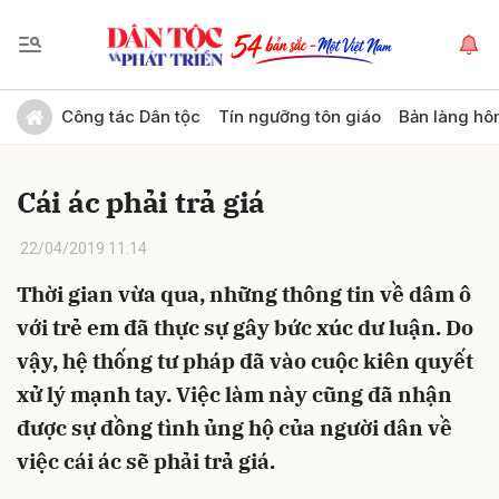
Gửi bình luận
Công tác Dân tộc
Tín ngưỡng tôn giáo
Bản làng hô
Cái ác phải trả giá
22/04/2019 11:14
Thời gian vừa qua, những thông tin về dâm ô
với trẻ em đã thực sự gây bức xúc dư luận. Do
Hủy
Gửi
vậy, hệ thống tư pháp đã vào cuộc kiên quyết
xử lý mạnh tay. Việc làm này cũng đã nhận
được sự đồng tình ủng hộ của người dân về
việc cái ác sẽ phải trả giá.