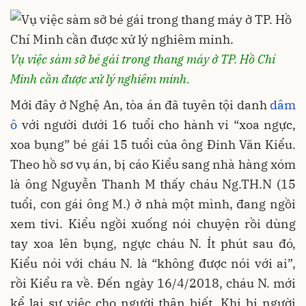
Vụ việc sàm sỡ bé gái trong thang máy ở TP. Hồ Chí
Minh cần được xử lý nghiêm minh.
Mới đây ở Nghệ An, tòa án đã tuyên tội danh
dâm
ô
với người dưới 16 tuổi cho hành vi “xoa ngực,
xoa bụng” bé gái 15 tuổi của ông Đinh Văn Kiểu.
Theo hồ sơ vụ án, bị cáo Kiểu sang nhà hàng xóm
là ông Nguyễn Thanh M thấy cháu Ng.TH.N (15
tuổi, con gái ông M.) ở nhà một mình, đang ngồi
xem tivi. Kiểu ngồi xuống nói chuyện rồi dùng
tay xoa lên bụng, ngực cháu N. Ít phút sau đó,
Kiểu nói với cháu N. là “không được nói với ai”,
rồi Kiểu ra về. Đến ngày 16/4/2018, cháu N. mới
kể lại sự việc cho người thân biết. Khi bị người