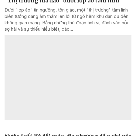
“Thị trường lừa đảo” dưới lớp áo tâm linh
Dưới “lớp áo” tín ngưỡng, tôn giáo, một "thị trường" tâm linh
biến tướng đang âm thầm len lỏi từ ngõ hẻm khu dân cư đến
không gian mạng. Bằng những thủ đoạn tinh vi, đánh vào nỗi
sợ hãi và sự thiếu hiểu biết, các...