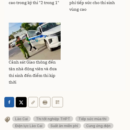
cao trong kỳ thi "2 trong 1"
phí tiếp sức cho thí sinh
vùng cao
Cảnh sát Giao thông đến
tận nhà động viên và đưa
thí sinh đến điểm thi kịp
thời
Lào Cai
Thi tốt nghiệp THPT
Tiếp sức mùa thi
Điện lực Lào Cai
Suất ăn miễn phí
Cung ứng điện