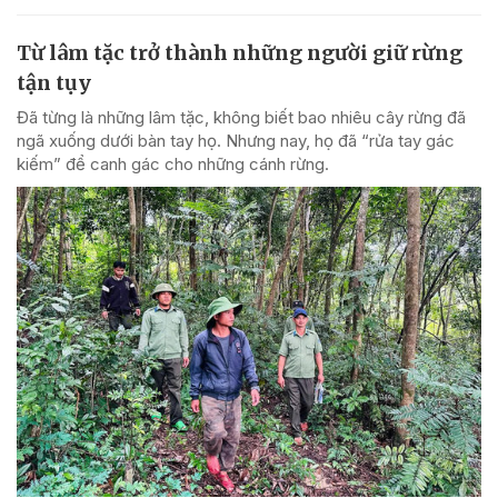
Từ lâm tặc trở thành những người giữ rừng
tận tụy
Đã từng là những lâm tặc, không biết bao nhiêu cây rừng đã
ngã xuống dưới bàn tay họ. Nhưng nay, họ đã “rửa tay gác
kiếm” để canh gác cho những cánh rừng.