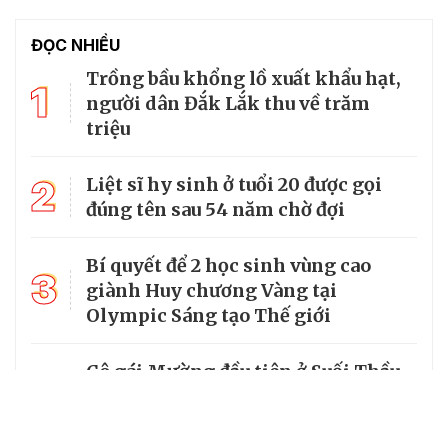
ĐỌC NHIỀU
Trồng bầu khổng lồ xuất khẩu hạt,
1
người dân Đắk Lắk thu về trăm
triệu
2
Liệt sĩ hy sinh ở tuổi 20 được gọi
đúng tên sau 54 năm chờ đợi
Bí quyết để 2 học sinh vùng cao
3
giành Huy chương Vàng tại
Olympic Sáng tạo Thế giới
Cô gái Mường đầu tiên ở Suối Thầu
4
tốt nghiệp đại học, mang tri thức về
với bản làng