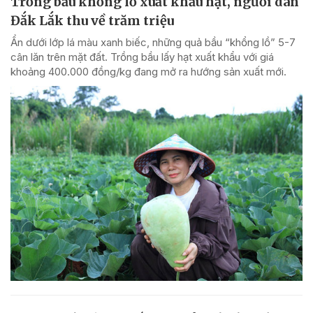
Trồng bầu khổng lồ xuất khẩu hạt, người dân
Đắk Lắk thu về trăm triệu
Ẩn dưới lớp lá màu xanh biếc, những quả bầu “khổng lồ” 5-7
cân lăn trên mặt đất. Trồng bầu lấy hạt xuất khẩu với giá
khoảng 400.000 đồng/kg đang mở ra hướng sản xuất mới.