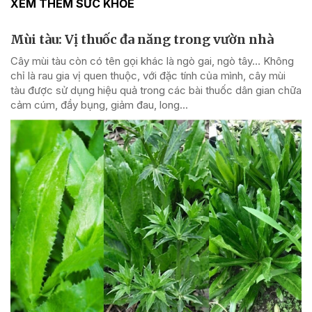
XEM THÊM SỨC KHỎE
Mùi tàu: Vị thuốc đa năng trong vườn nhà
Cây mùi tàu còn có tên gọi khác là ngò gai, ngò tây… Không
chỉ là rau gia vị quen thuộc, với đặc tính của mình, cây mùi
tàu được sử dụng hiệu quả trong các bài thuốc dân gian chữa
cảm cúm, đầy bụng, giảm đau, long...