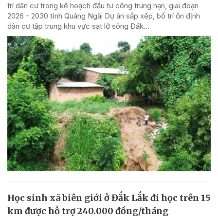
trí dân cư trong kế hoạch đầu tư công trung hạn, giai đoạn
2026 - 2030 tỉnh Quảng Ngãi Dự án sắp xếp, bố trí ổn định
dân cư tập trung khu vực sạt lở sông Đăk...
Học sinh xã biên giới ở Đắk Lắk đi học trên 15
km được hỗ trợ 240.000 đồng/tháng