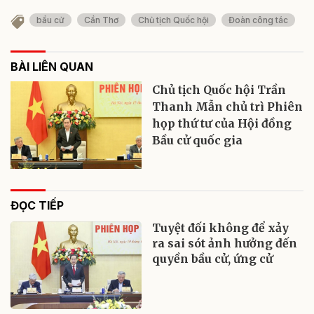
bầu cử
Cần Thơ
Chủ tịch Quốc hội
Đoàn công tác
BÀI LIÊN QUAN
Chủ tịch Quốc hội Trần
Thanh Mẫn chủ trì Phiên
họp thứ tư của Hội đồng
Bầu cử quốc gia
ĐỌC TIẾP
Tuyệt đối không để xảy
ra sai sót ảnh hưởng đến
quyền bầu cử, ứng cử