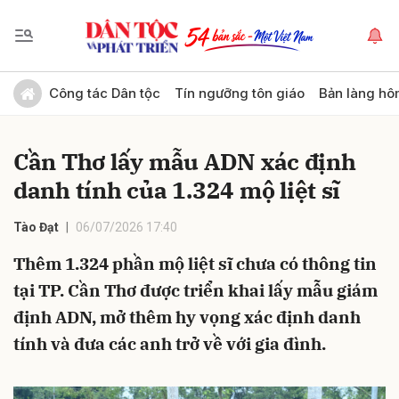
Gửi bình luận
Công tác Dân tộc
Tín ngưỡng tôn giáo
Bản làng hô
Cần Thơ lấy mẫu ADN xác định
danh tính của 1.324 mộ liệt sĩ
Tào Đạt
06/07/2026 17:40
Thêm 1.324 phần mộ liệt sĩ chưa có thông tin
Hủy
Gửi
tại TP. Cần Thơ được triển khai lấy mẫu giám
định ADN, mở thêm hy vọng xác định danh
tính và đưa các anh trở về với gia đình.