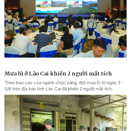
Mưa lũ ở Lào Cai khiến 2 người mất tích
Theo báo cáo của ngành chức năng, đợt mưa lũ từ ngày 3 -
5/8 trên địa bàn tỉnh Lào Cai đã khiến 2 người mất tích.