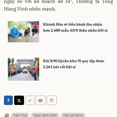
ngày so với kế hoạch đề ra”, Thượng tá Tống
Hùng Vinh nhấn mạnh.
Khánh Hòa sẽ tiến hành thu nhận
hơn 2.600 mẫu ADN thân nhân liệt sĩ
Đội K90 (Quân khu 9) quy tập được
2.261 hài cốt liệt sĩ
Cần Thơ
Giám định ADN
Hài cốt liệt sĩ