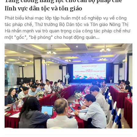
Tăng cường năng lực cho cán bộ pháp chế
lĩnh vực dân tộc và tôn giáo
Phát biểu khai mạc lớp tập huấn một số nghiệp vụ về công
tác pháp chế, Thứ trưởng Bộ Dân tộc và Tôn giáo Nông Thị
Hà nhấn mạnh vai trò quan trọng của công tác pháp chế như
một "gốc", "bệ phóng" cho hoạt động quản...