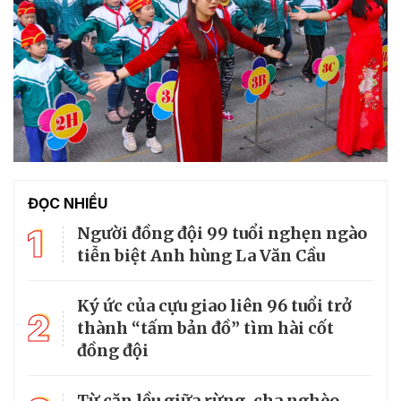
ĐỌC NHIỀU
1
Người đồng đội 99 tuổi nghẹn ngào
tiễn biệt Anh hùng La Văn Cầu
Ký ức của cựu giao liên 96 tuổi trở
2
thành “tấm bản đồ” tìm hài cốt
đồng đội
Từ căn lều giữa rừng, cha nghèo