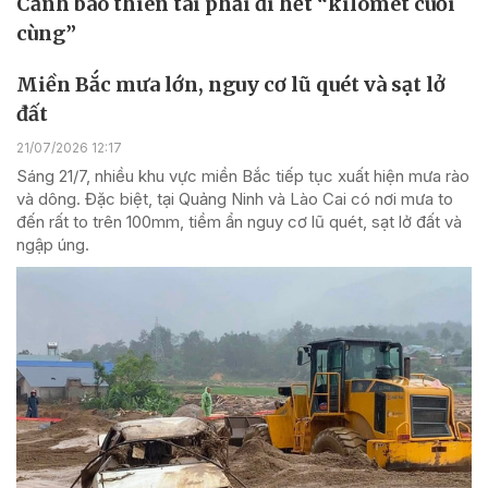
Cảnh báo thiên tai phải đi hết “kilômét cuối
cùng”
Miền Bắc mưa lớn, nguy cơ lũ quét và sạt lở
đất
21/07/2026 12:17
Sáng 21/7, nhiều khu vực miền Bắc tiếp tục xuất hiện mưa rào
và dông. Đặc biệt, tại Quảng Ninh và Lào Cai có nơi mưa to
đến rất to trên 100mm, tiềm ẩn nguy cơ lũ quét, sạt lở đất và
ngập úng.