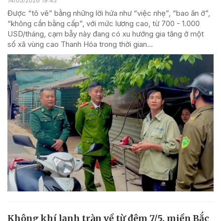
14/05/2026 19:45
Được “tô vẽ” bằng những lời hứa như “việc nhẹ”, “bao ăn ở”,
“không cần bằng cấp”, với mức lương cao, từ 700 - 1.000
USD/tháng, cạm bẫy này đang có xu hướng gia tăng ở một
số xã vùng cao Thanh Hóa trong thời gian...
Không khí lạnh tràn về từ đêm 7/5, miền Bắc