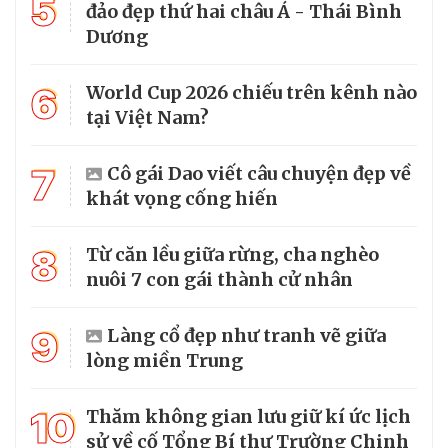
5
đảo đẹp thứ hai châu Á - Thái Bình
Dương
6
World Cup 2026 chiếu trên kênh nào
tại Việt Nam?
7
Cô gái Dao viết câu chuyện đẹp về
khát vọng cống hiến
8
Từ căn lều giữa rừng, cha nghèo
nuôi 7 con gái thành cử nhân
9
Làng cổ đẹp như tranh vẽ giữa
lòng miền Trung
10
Thăm không gian lưu giữ kí ức lịch
sử về cố Tổng Bí thư Trường Chinh