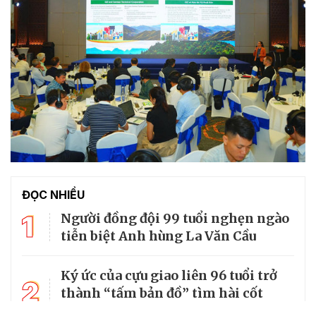
ĐỌC NHIỀU
1
Người đồng đội 99 tuổi nghẹn ngào
tiễn biệt Anh hùng La Văn Cầu
Ký ức của cựu giao liên 96 tuổi trở
2
thành “tấm bản đồ” tìm hài cốt
đồng đội