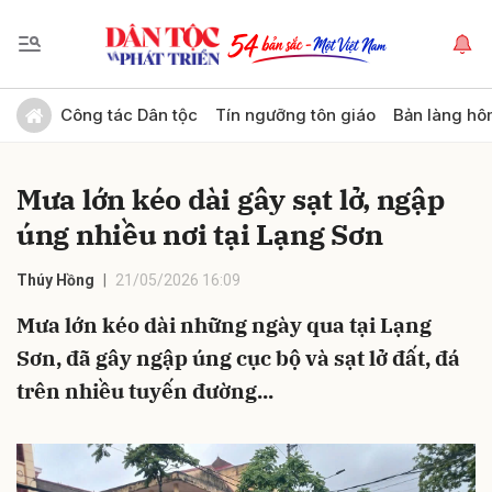
Gửi bình luận
Công tác Dân tộc
Tín ngưỡng tôn giáo
Bản làng hô
Mưa lớn kéo dài gây sạt lở, ngập
úng nhiều nơi tại Lạng Sơn
Thúy Hồng
21/05/2026 16:09
Mưa lớn kéo dài những ngày qua tại Lạng
Hủy
Gửi
Sơn, đã gây ngập úng cục bộ và sạt lở đất, đá
trên nhiều tuyến đường...