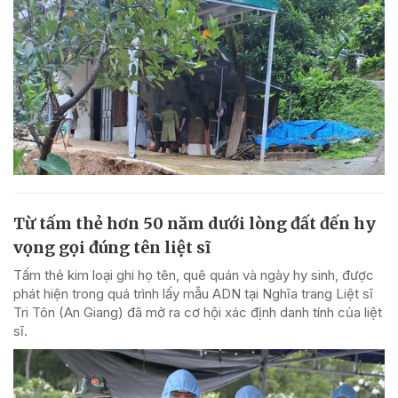
Từ tấm thẻ hơn 50 năm dưới lòng đất đến hy
vọng gọi đúng tên liệt sĩ
Tấm thẻ kim loại ghi họ tên, quê quán và ngày hy sinh, được
phát hiện trong quá trình lấy mẫu ADN tại Nghĩa trang Liệt sĩ
Tri Tôn (An Giang) đã mở ra cơ hội xác định danh tính của liệt
sĩ.