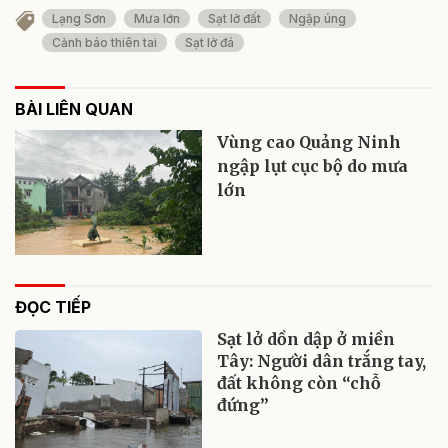
Lạng Sơn
Mưa lớn
Sạt lở đất
Ngập úng
Cảnh báo thiên tai
Sạt lở đá
BÀI LIÊN QUAN
Vùng cao Quảng Ninh
ngập lụt cục bộ do mưa
lớn
ĐỌC TIẾP
Sạt lở dồn dập ở miền
Tây: Người dân trắng tay,
đất không còn “chỗ
đứng”