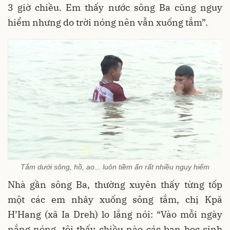
3 giờ chiều. Em thấy nước sông Ba cũng nguy
hiểm nhưng do trời nóng nên vẫn xuống tắm”.
Tắm dưới sông, hồ, ao... luôn tiềm ẩn rất nhiều nguy hiểm
Nhà gần sông Ba, thường xuyên thấy từng tốp
một các em nhảy xuống sông tắm, chị Kpă
H’Hang (xã Ia Dreh) lo lắng nói: “Vào mỗi ngày
nắng nóng, tôi thấy chiều nào các bạn học sinh