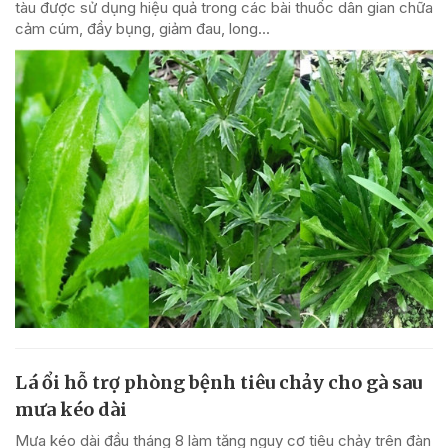
tàu được sử dụng hiệu quả trong các bài thuốc dân gian chữa
cảm cúm, đầy bụng, giảm đau, long...
Lá ổi hỗ trợ phòng bệnh tiêu chảy cho gà sau
mưa kéo dài
Mưa kéo dài đầu tháng 8 làm tăng nguy cơ tiêu chảy trên đàn