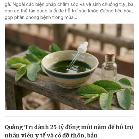
gà. Ngoài các biện pháp chăm sóc và vệ sinh chuồng trại, bà
con có thể tận dụng lá ổi để hỗ trợ sức khỏe đường tiêu hóa,
góp phần phòng bệnh trong mùa...
Quảng Trị dành 25 tỷ đồng mỗi năm để hỗ trợ
nhân viên y tế và cô đỡ thôn, bản