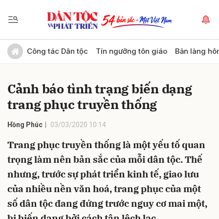
Gửi bình luận
Công tác Dân tộc
Tín ngưỡng tôn giáo
Bản làng hô
Cảnh báo tình trạng biến dạng
trang phục truyền thống
Hồng Phúc
03/03/2020 10:14
Trang phục truyền thống là một yếu tố quan
Hủy
Gửi
trọng làm nên bản sắc của mỗi dân tộc. Thế
nhưng, trước sự phát triển kinh tế, giao lưu
của nhiều nền văn hoá, trang phục của một
số dân tộc đang đứng trước nguy cơ mai một,
bị biến dạng bởi cách tân lệch lạc.