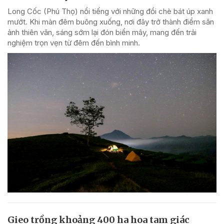
Long Cốc (Phú Thọ) nổi tiếng với những đồi chè bát úp xanh
mướt. Khi màn đêm buông xuống, nơi đây trở thành điểm săn
ảnh thiên văn, sáng sớm lại đón biển mây, mang đến trải
nghiệm trọn vẹn từ đêm đến bình minh.
Gieo trồng khoảng 400 ha hoa tam giác