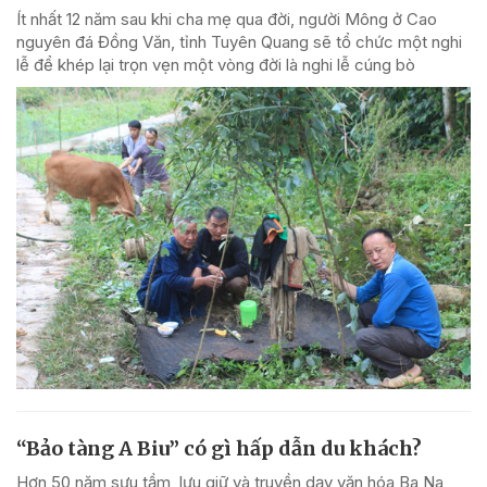
Ít nhất 12 năm sau khi cha mẹ qua đời, người Mông ở Cao
nguyên đá Đồng Văn, tỉnh Tuyên Quang sẽ tổ chức một nghi
lễ để khép lại trọn vẹn một vòng đời là nghi lễ cúng bò
“Bảo tàng A Biu” có gì hấp dẫn du khách?
Hơn 50 năm sưu tầm, lưu giữ và truyền dạy văn hóa Ba Na,