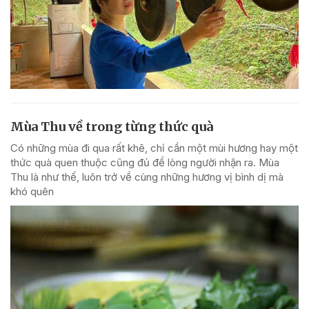
Mùa Thu về trong từng thức quà
Có những mùa đi qua rất khẽ, chỉ cần một mùi hương hay một
thức quà quen thuộc cũng đủ để lòng người nhận ra. Mùa
Thu là như thế, luôn trở về cùng những hương vị bình dị mà
khó quên