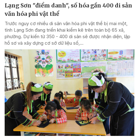
Lạng Sơn "điểm danh", số hóa gần 400 di sản
văn hóa phi vật thể
Trước nguy cơ nhiều di sản văn hóa phi vật thể bị mai một,
tỉnh Lạng Sơn đang triển khai kiểm kê trên toàn bộ 65 xã,
phường. Dự kiến từ 350 - 400 di sản sẽ được nhận diện, lập
hồ sơ và xây dựng cơ sở dữ liệu số,...