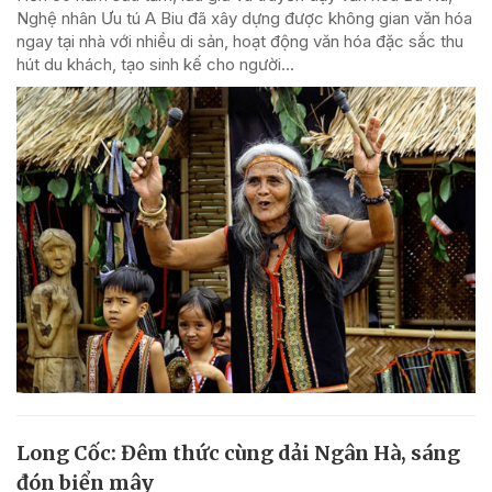
Nghệ nhân Ưu tú A Biu đã xây dựng được không gian văn hóa
ngay tại nhà với nhiều di sản, hoạt động văn hóa đặc sắc thu
hút du khách, tạo sinh kế cho người...
Long Cốc: Đêm thức cùng dải Ngân Hà, sáng
đón biển mây