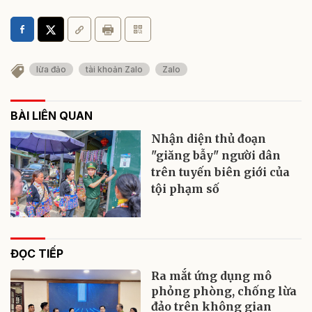
lừa đảo
tài khoản Zalo
Zalo
BÀI LIÊN QUAN
Nhận diện thủ đoạn
"giăng bẫy" người dân
trên tuyến biên giới của
tội phạm số
ĐỌC TIẾP
Ra mắt ứng dụng mô
phỏng phòng, chống lừa
đảo trên không gian