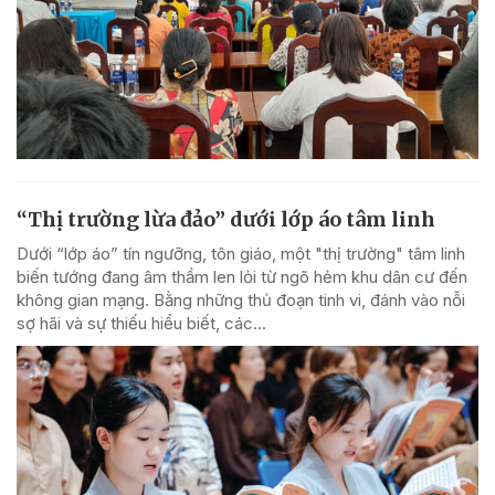
“Thị trường lừa đảo” dưới lớp áo tâm linh
Dưới “lớp áo” tín ngưỡng, tôn giáo, một "thị trường" tâm linh
biến tướng đang âm thầm len lỏi từ ngõ hẻm khu dân cư đến
không gian mạng. Bằng những thủ đoạn tinh vi, đánh vào nỗi
sợ hãi và sự thiếu hiểu biết, các...