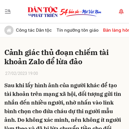
Gửi bình luận
Công tác Dân tộc
Tín ngưỡng tôn giáo
Bản làng hô
Cảnh giác thủ đoạn chiếm tài
khoản Zalo để lừa đảo
27/02/2023 19:00
Sau khi lấy hình ảnh của người khác để tạo
Hủy
Gửi
tài khoản trên mạng xã hội, đối tượng gửi tin
nhắn đến nhiều người, nhờ nhấn vào link
bình chọn cho đứa cháu dự thi người mẫu
ảnh. Do không xác minh, nên không ít người
làm theo và đã bị lừa chuyển tiền cho đối