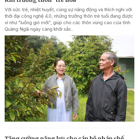
Với sức trẻ, nhiệt huyết, cùng sự năng động và thích nghi với
thời đại công nghệ 4.0, những trưởng thôn trẻ tuổi đang được
ví như "luồng gió mới", giúp cho các thôn vùng cao của tỉnh
Quảng Ngãi ngày càng khởi sắc.
Tăng cường năng lực cho cán bộ pháp chế