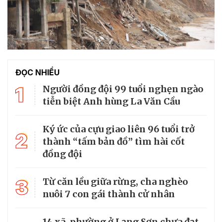
ĐỌC NHIỀU
1
Người đồng đội 99 tuổi nghẹn ngào
tiễn biệt Anh hùng La Văn Cầu
Ký ức của cựu giao liên 96 tuổi trở
2
thành “tấm bản đồ” tìm hài cốt
đồng đội
3
Từ căn lều giữa rừng, cha nghèo
nuôi 7 con gái thành cử nhân
14 xã, phường ở Lạng Sơn chưa đạt