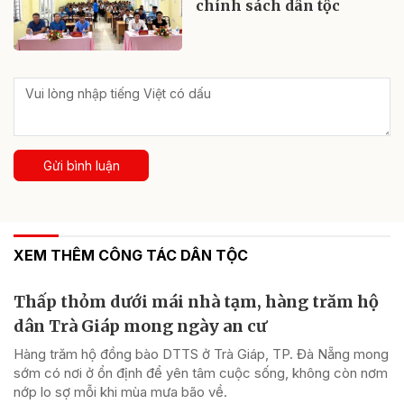
chính sách dân tộc
Gửi bình luận
XEM THÊM CÔNG TÁC DÂN TỘC
Thấp thỏm dưới mái nhà tạm, hàng trăm hộ
dân Trà Giáp mong ngày an cư
Hàng trăm hộ đồng bào DTTS ở Trà Giáp, TP. Đà Nẵng mong
sớm có nơi ở ổn định để yên tâm cuộc sống, không còn nơm
nớp lo sợ mỗi khi mùa mưa bão về.