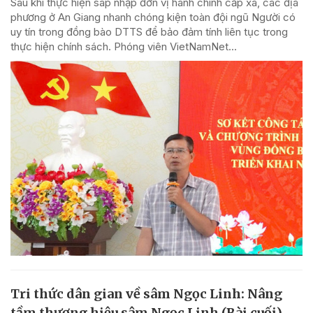
Sau khi thực hiện sáp nhập đơn vị hành chính cấp xã, các địa
phương ở An Giang nhanh chóng kiện toàn đội ngũ Người có
uy tín trong đồng bào DTTS để bảo đảm tính liên tục trong
thực hiện chính sách. Phóng viên VietNamNet...
Tri thức dân gian về sâm Ngọc Linh: Nâng
tầm thương hiệu sâm Ngọc Linh (Bài cuối)