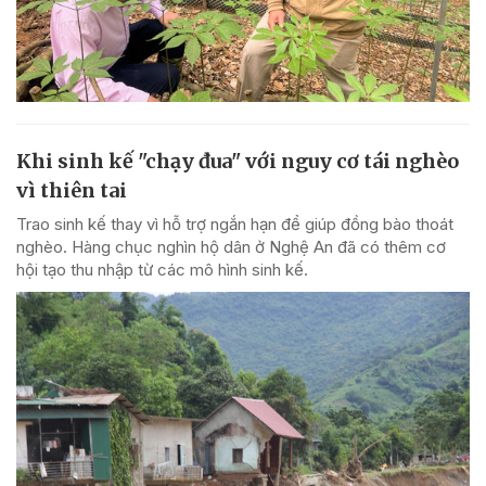
Khi sinh kế "chạy đua" với nguy cơ tái nghèo
vì thiên tai
Trao sinh kế thay vì hỗ trợ ngắn hạn để giúp đồng bào thoát
nghèo. Hàng chục nghìn hộ dân ở Nghệ An đã có thêm cơ
hội tạo thu nhập từ các mô hình sinh kế.