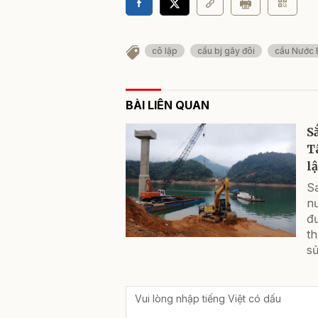
cô lập
cầu bj gãy đôi
cầu Nước 
BÀI LIÊN QUAN
S
T
l
S
n
đ
t
sử