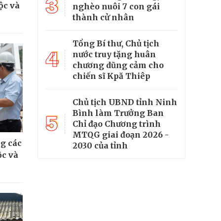
3
ộc và
nghèo nuôi 7 con gái
thành cử nhân
Tổng Bí thư, Chủ tịch
4
nước truy tặng huân
chương dũng cảm cho
chiến sĩ Kpă Thiêp
Chủ tịch UBND tỉnh Ninh
Bình làm Trưởng Ban
5
Chỉ đạo Chương trình
MTQG giai đoạn 2026 -
g các
2030 của tỉnh
ộc và