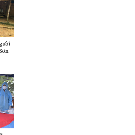
người
 Sơn
ới