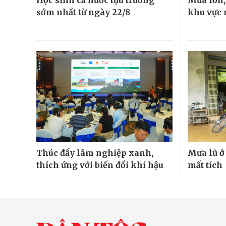
sớm nhất từ ngày 22/8
khu vực 
Thúc đẩy lâm nghiệp xanh,
Mưa lũ ở
thích ứng với biến đổi khí hậu
mất tích