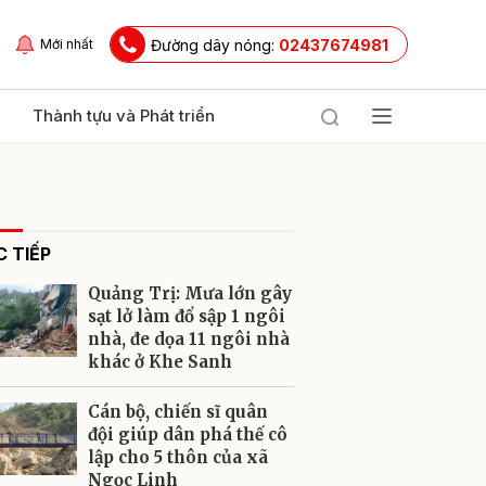
Đường dây nóng:
02437674981
Mới nhất
Thành tựu và Phát triển
 TIẾP
Quảng Trị: Mưa lớn gây
sạt lở làm đổ sập 1 ngôi
nhà, đe dọa 11 ngôi nhà
khác ở Khe Sanh
ửi
Cán bộ, chiến sĩ quân
đội giúp dân phá thế cô
lập cho 5 thôn của xã
Ngọc Linh