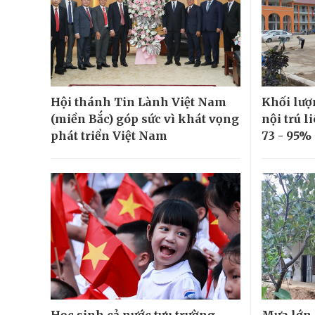
Hội thánh Tin Lành Việt Nam
Khối lượ
(miền Bắc) góp sức vì khát vọng
nội trú l
phát triển Việt Nam
73 - 95%
Học sinh cả nước tựu trường
Mưa lớn, 