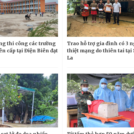
ng thi công các trường
Trao hỗ trợ gia đình có 3 
iên cấp tại Điện Biên đạt
thiệt mạng do thiên tai tại
La
sạt lở đe dọa nhiều
Từ tấm thẻ hơn 50 năm dư