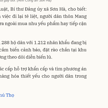
bị gãy đôi. (Ảnh Công an Sơn Hà)
uật, Bí thư Đảng ủy xã Sơn Hà, cho biết:
việc đi lại tê liệt, người dân thôn Mang
ra ngoài mua nhu yếu phẩm hay tiếp cận
 288 hộ dân với 1.212 nhân khẩu đang bị
cắm biển cảnh báo, đặt rào chắn tại khu
ng theo dõi diễn biến lũ.
ác cấp hỗ trợ khẩn cấp và tìm phương án
hàng hóa thiết yếu cho người dân trong
Phú Thọ