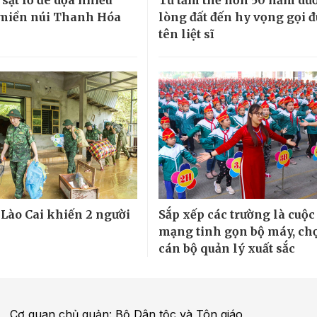
miền núi Thanh Hóa
lòng đất đến hy vọng gọi 
tên liệt sĩ
 Lào Cai khiến 2 người
Sắp xếp các trường là cuộc
mạng tinh gọn bộ máy, ch
cán bộ quản lý xuất sắc
Cơ quan chủ quản: Bộ Dân tộc và Tôn giáo