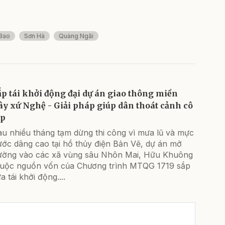
Bao
Sơn Hà
Quảng Ngãi
ắp tái khởi động đại dự án giao thông miền
ây xứ Nghệ - Giải pháp giúp dân thoát cảnh cô
ập
au nhiều tháng tạm dừng thi công vì mưa lũ và mực
ước dâng cao tại hồ thủy điện Bản Vẽ, dự án mở
ường vào các xã vùng sâu Nhôn Mai, Hữu Khuông
huộc nguồn vốn của Chương trình MTQG 1719 sắp
a tái khởi động....