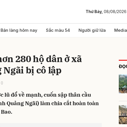
Thứ Bảy,
08/08/2026
bình luận
Bản làng hôm nay
Sắc màu 54
Người giữ lửa
Media
 hơn 280 hộ dân ở xã
ĐỌC
Ngãi bị cô lập
10
c lũ đổ về mạnh, cuốn sập thân cầu
Hủy
G
ỉnh Quảng Ngãi) làm chia cắt hoàn toàn
 Bao.