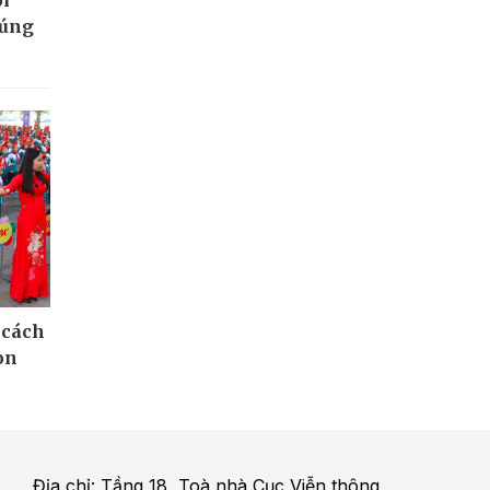
đúng
 cách
ọn
Địa chỉ: Tầng 18, Toà nhà Cục Viễn thông