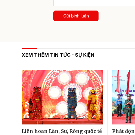
Gửi bình luận
XEM THÊM TIN TỨC - SỰ KIỆN
Liên hoan Lân, Sư, Rồng quốc tế
Phát độn