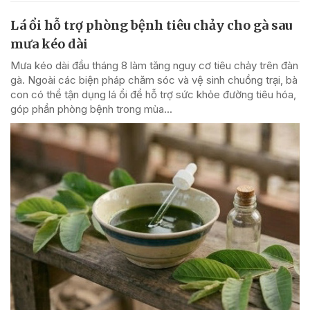
Lá ổi hỗ trợ phòng bệnh tiêu chảy cho gà sau
mưa kéo dài
Mưa kéo dài đầu tháng 8 làm tăng nguy cơ tiêu chảy trên đàn
gà. Ngoài các biện pháp chăm sóc và vệ sinh chuồng trại, bà
con có thể tận dụng lá ổi để hỗ trợ sức khỏe đường tiêu hóa,
góp phần phòng bệnh trong mùa...