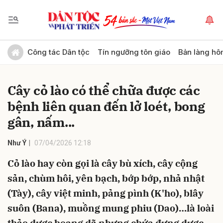
Gửi bình luận
Công tác Dân tộc
Tín ngưỡng tôn giáo
Bản làng hô
Cây cỏ lào có thể chữa được các
bệnh liên quan đến lở loét, bong
gân, nấm...
Như Ý
07/04/2026 12:18
Hủy
Gửi
Cỏ lào hay còn gọi là cây bù xích, cây cộng
sản, chùm hôi, yên bạch, bớp bớp, nhả nhật
(Tày), cây việt minh, pảng pình (K'ho), blây
suôn (Bana), muồng mung phiu (Dao)…là loài