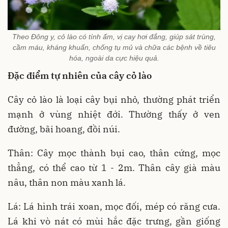
Theo Đông y, cỏ lào có tính ấm, vị cay hơi đắng, giúp sát trùng,
cầm máu, kháng khuẩn, chống tụ mủ và chữa các bệnh về tiêu
hóa, ngoài da cực hiệu quả.
Đặc điểm tự nhiên của cây cỏ lào
Cây cỏ lào là loại cây bụi nhỏ, thường phát triển
mạnh ở vùng nhiệt đới. Thường thấy ở ven
đường, bãi hoang, đồi núi.
Thân: Cây mọc thành bụi cao, thân cứng, mọc
thẳng, có thể cao từ 1 - 2m. Thân cây già màu
nâu, thân non màu xanh lá.
Lá: Lá hình trái xoan, mọc đối, mép có răng cưa.
Lá khi vò nát có mùi hắc đặc trưng, gần giống