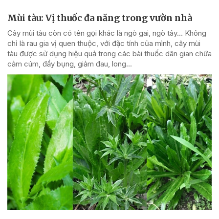
Mùi tàu: Vị thuốc đa năng trong vườn nhà
Cây mùi tàu còn có tên gọi khác là ngò gai, ngò tây… Không
chỉ là rau gia vị quen thuộc, với đặc tính của mình, cây mùi
tàu được sử dụng hiệu quả trong các bài thuốc dân gian chữa
cảm cúm, đầy bụng, giảm đau, long...