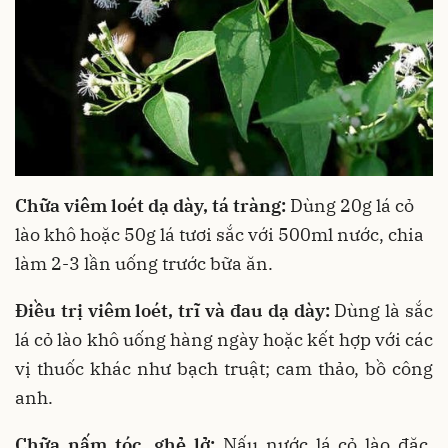
Chữa viêm loét dạ dày, tá tràng:
Dùng 20g lá cỏ
lào khô hoặc 50g lá tươi sắc với 500ml nước, chia
làm 2-3 lần uống trước bữa ăn.
Điều trị viêm loét, trĩ và đau dạ dày:
Dùng là sắc
lá cỏ lào khô uống hàng ngày hoặc kết hợp với các
vị thuốc khác như bạch truật; cam thảo, bồ công
anh.
Chữa nấm tóc, ghẻ lở:
Nấu nước lá cỏ lào đặc,