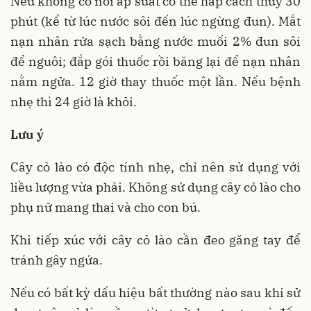
Nếu không có nồi áp suất có thể hấp cách thuỷ 30
phút (kể từ lúc nước sôi đến lúc ngừng đun). Mắt
nạn nhân rửa sạch bằng nước muối 2% đun sôi
để nguôi; đắp gói thuốc rồi băng lại để nạn nhân
nằm ngửa. 12 giờ thay thuốc một lần. Nếu bệnh
nhẹ thì 24 giờ là khỏi.
Lưu ý
Cây cỏ lào có độc tính nhẹ, chỉ nên sử dụng với
liều lượng vừa phải. Không sử dụng cây cỏ lào cho
phụ nữ mang thai và cho con bú.
Khi tiếp xúc với cây cỏ lào cần đeo găng tay để
tránh gây ngứa.
Nếu có bất kỳ dấu hiệu bất thường nào sau khi sử