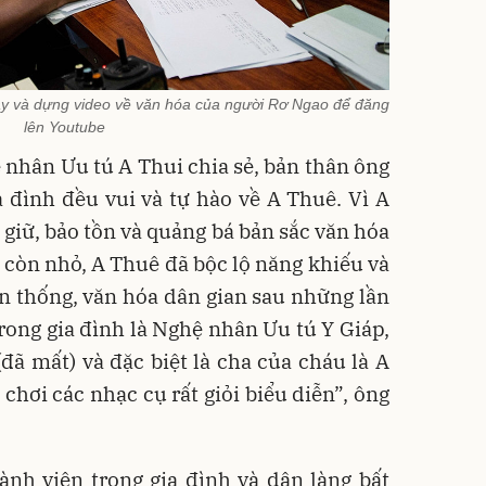
ay và dựng video về văn hóa của người Rơ Ngao để đăng
lên Youtube
nhân Ưu tú A Thui chia sẻ, bản thân ông
a đình đều vui và tự hào về A Thuê. Vì A
n giữ, bảo tồn và quảng bá bản sắc văn hóa
 còn nhỏ, A Thuê đã bộc lộ năng khiếu và
n thống, văn hóa dân gian sau những lần
trong gia đình là Nghệ nhân Ưu tú Y Giáp,
ã mất) và đặc biệt là cha của cháu là A
 chơi các nhạc cụ rất giỏi biểu diễn”, ông
ành viên trong gia đình và dân làng bất