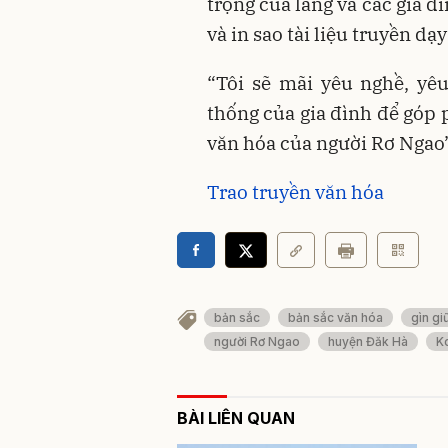
trọng của làng và các gia đ
và in sao tài liệu truyền dạ
“Tôi sẽ mãi yêu nghề, yê
thống của gia đình để góp 
văn hóa của người Rơ Ngao”
Trao truyền văn hóa
bản sắc
bản sắc văn hóa
gìn gi
người Rơ Ngao
huyện Đăk Hà
K
BÀI LIÊN QUAN