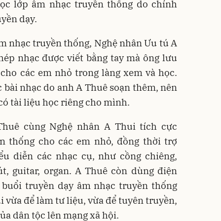
 học lớp âm nhạc truyền thống do chính
uyền dạy.
âm nhạc truyền thống, Nghệ nhân Ưu tú A
hép nhạc được viết bằng tay mà ông lưu
u cho các em nhỏ trong làng xem và học.
c bài nhạc do anh A Thuê soạn thêm, nên
ó tài liệu học riêng cho mình.
Thuê cùng Nghệ nhân A Thui tích cực
n thống cho các em nhỏ, đồng thời trợ
iểu diễn các nhạc cụ, như cồng chiêng,
pút, guitar, organ. A Thuê còn dùng điện
c buổi truyền dạy âm nhạc truyền thống
 vừa để làm tư liệu, vừa để tuyên truyền,
của dân tộc lên mạng xã hội.