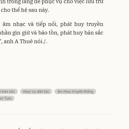
ình trong làng để phục vụ cho việc lưu trữ
y cho thế hệ sau này.
u âm nhạc và tiếp nối, phát huy truyền
phần gìn giữ và bảo tồn, phát huy bản sắc
, anh A Thuê nói./.
ữ bản sắc
nhạc vụ dân tộc
âm nhạc truyền thống
on Tum