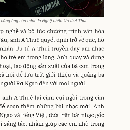
 cùng ông của mình là Nghệ nhân Ưu tú A Thui
ấp nghề và bổ túc chương trình văn hóa
Tàu, anh A Thuê quyết định trở về quê, hỗ
 nhân Ưu tú A Thui truyền dạy âm nhạc
cho trẻ em trong làng. Anh quay và dựng
 hoạt, lao động sản xuất của bà con trong
xã hội để lưu trữ, giới thiệu và quảng bá
người Rơ Ngao đến với mọi người.
 anh A Thuê lại cặm cụi ngồi trong căn
ể soạn thêm những bài nhạc mới. Anh
 Ngao và tiếng Việt, dựa trên bài nhạc gốc
i sáng tác, nhằm giúp các em nhỏ trong