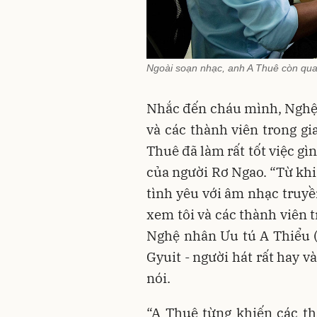
Ngoài soạn nhạc, anh A Thuê còn qu
Nhắc đến cháu mình, Nghệ 
và các thành viên trong gi
Thuê đã làm rất tốt việc gì
của người Rơ Ngao. “Từ khi
tình yêu với âm nhạc truyề
xem tôi và các thành viên 
Nghệ nhân Ưu tú A Thiểu (đ
Gyuit - người hát rất hay và
nói.
“A Thuê từng khiến các th