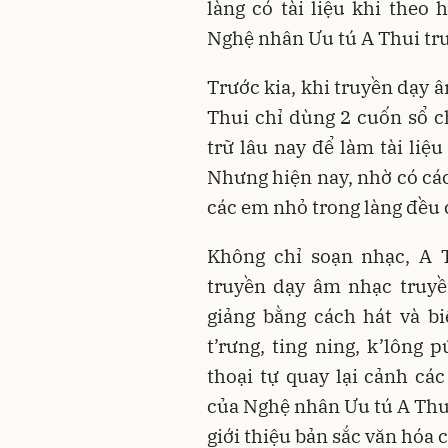
làng có tài liệu khi theo
Nghệ nhân Ưu tú A Thui tr
Trước kia, khi truyền dạy 
Thui chỉ dùng 2 cuốn sổ c
trữ lâu nay để làm tài liệ
Nhưng hiện nay, nhờ có cá
các em nhỏ trong làng đều c
Không chỉ soạn nhạc, A 
truyền dạy âm nhạc truyề
giảng bằng cách hát và b
t’rưng, ting ning, k’lông 
thoại tự quay lại cảnh cá
của Nghệ nhân Ưu tú A Thui
giới thiệu bản sắc văn hóa 