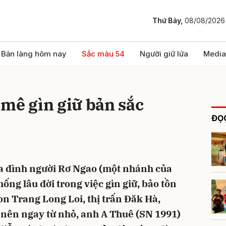
Thứ Bảy,
08/08/2026
bình luận
Bản làng hôm nay
Sắc màu 54
Người giữ lửa
Media
mê gìn giữ bản sắc
ĐỌC
gia đình người Rơ Ngao (một nhánh của
Hủy
G
hống lâu đời trong việc gìn giữ, bảo tồn
on Trang Long Loi, thị trấn Đăk Hà,
nên ngay từ nhỏ, anh A Thuê (SN 1991)