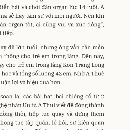
diễn hát và chơi đàn organ lúc 14 tuổi. A
chia sẻ hay tâm sự với mọi người. Nên khi
àn organ tốt, ai cũng vui và xúc động”,
 tiếp.
ay đã lớn tuổi, nhưng ông vẫn cần mẫn
 thống cho trẻ em trong làng. Đến nay,
ạy cho trẻ em trong làng Kon Trang Long
p học và tổng số lượng 42 em. Nhờ A Thuê
uận lợi và hiệu quả hơn.
oạn lại các bài hát, bài chiêng cổ từ 2
hệ nhân Ưu tú A Thui viết để đóng thành
đồng thời, tiếp tục quay và dựng thêm
hong tục tập quán, lễ hội, sự kiện quan