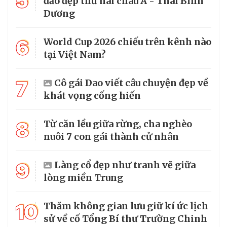
5
đảo đẹp thứ hai châu Á - Thái Bình
Dương
6
World Cup 2026 chiếu trên kênh nào
tại Việt Nam?
7
Cô gái Dao viết câu chuyện đẹp về
khát vọng cống hiến
8
Từ căn lều giữa rừng, cha nghèo
nuôi 7 con gái thành cử nhân
9
Làng cổ đẹp như tranh vẽ giữa
lòng miền Trung
10
Thăm không gian lưu giữ kí ức lịch
sử về cố Tổng Bí thư Trường Chinh