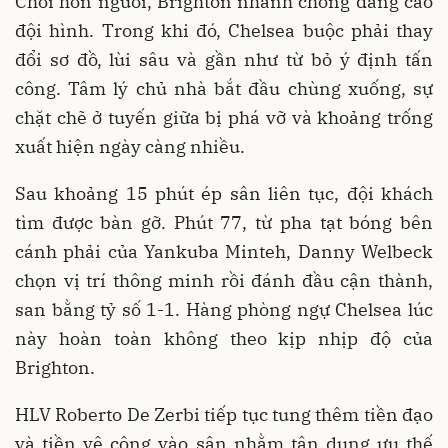
Chơi hơn người, Brighton nhanh chóng dâng cao
đội hình. Trong khi đó, Chelsea buộc phải thay
đổi sơ đồ, lùi sâu và gần như từ bỏ ý định tấn
công. Tâm lý chủ nhà bắt đầu chùng xuống, sự
chặt chẽ ở tuyến giữa bị phá vỡ và khoảng trống
xuất hiện ngày càng nhiều.
Sau khoảng 15 phút ép sân liên tục, đội khách
tìm được bàn gỡ. Phút 77, từ pha tạt bóng bên
cánh phải của Yankuba Minteh, Danny Welbeck
chọn vị trí thông minh rồi đánh đầu cận thành,
san bằng tỷ số 1-1. Hàng phòng ngự Chelsea lúc
này hoàn toàn không theo kịp nhịp độ của
Brighton.
HLV Roberto De Zerbi tiếp tục tung thêm tiền đạo
và tiền vệ công vào sân nhằm tận dụng ưu thế