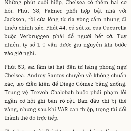
Những phút cuối hiệp, Chelsea có thêm hai cơ
hội. Phút 38, Palmer phối hợp bật nhả với
Jackson, rồi cứa lòng từ rìa vòng cấm nhưng đi
thiếu chính xác. Phút 44, cú sút xa của Cucurella
buộc Verbruggen phải đổ người hết cỡ. Tuy
nhiên, tỷ số 1-0 vẫn được giữ nguyên khi bước
vào giờ nghỉ.
Phút 53, sai lầm tai hại đến từ hàng phòng ngự
Chelsea. Andrey Santos chuyền về không chuẩn
xác, tạo điều kiện để Diego Gómez băng xuống.
Trung vệ Trevoh Chalobah buộc phải phạm lỗi
ngăn cơ hội ghi bàn rõ rệt. Ban đầu chỉ bị thẻ
vàng, nhưng sau khi VAR can thiệp, trọng tài đổi
thành thẻ đỏ trực tiếp.