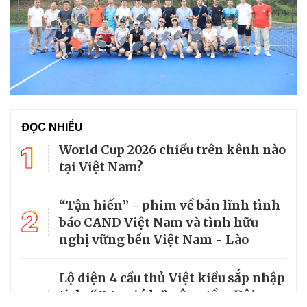
ĐỌC NHIỀU
1
World Cup 2026 chiếu trên kênh nào
tại Việt Nam?
“Tận hiến” - phim về bản lĩnh tình
2
báo CAND Việt Nam và tình hữu
nghị vững bền Việt Nam - Lào
Lộ diện 4 cầu thủ Việt kiều sắp nhập
3
tịch: “Cơn gió lạ” nâng tầm Đội