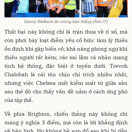
Danny Welbeck ăn mừng bàn thắng (Ảnh IT)
Thất bại này không chỉ là trận thua về tỉ số, mà
còn phơi bày loạt điểm yếu cố hữu: tâm lý thiếu
ổn định khi gặp biến cố; khả năng phòng ngự khi
thiếu người rất kém; các sai lầm cá nhân mang
tính hệ thống, đặc biệt ở tuyến dưới. Trevoh
Chalobah là cái tên chịu chỉ trích nhiều nhất,
nhưng việc Chelsea mất kiểm soát từ giữa sân
sau thẻ đỏ cho thấy vấn đề nằm ở cách ứng phó
của tập thể.
Về phía Brighton, chiến thắng này không chỉ
mang ý nghĩa 3 điểm, mà còn là lời khẳng định
về bản lĩnh. Họ không hề sụp đổ sau khi bị dẫn