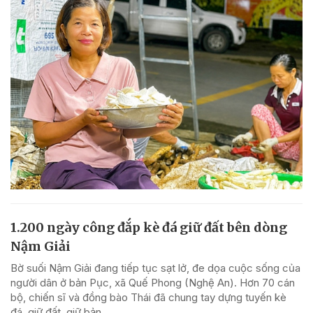
1.200 ngày công đắp kè đá giữ đất bên dòng
Nậm Giải
Bờ suối Nậm Giải đang tiếp tục sạt lở, đe dọa cuộc sống của
người dân ở bản Pục, xã Quế Phong (Nghệ An). Hơn 70 cán
bộ, chiến sĩ và đồng bào Thái đã chung tay dựng tuyến kè
đá, giữ đất, giữ bản.