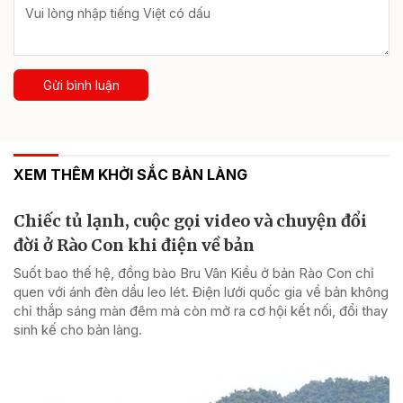
Gửi bình luận
XEM THÊM KHỞI SẮC BẢN LÀNG
Chiếc tủ lạnh, cuộc gọi video và chuyện đổi
đời ở Rào Con khi điện về bản
Suốt bao thế hệ, đồng bào Bru Vân Kiều ở bản Rào Con chỉ
quen với ánh đèn dầu leo lét. Điện lưới quốc gia về bản không
chỉ thắp sáng màn đêm mà còn mở ra cơ hội kết nối, đổi thay
sinh kế cho bản làng.