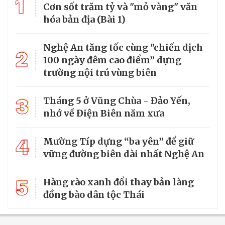
1
Cơn sốt trăm tỷ và "mỏ vàng" văn
hóa bản địa (Bài 1)
Nghệ An tăng tốc cùng "chiến dịch
2
100 ngày đêm cao điểm” dựng
trường nội trú vùng biên
3
Tháng 5 ở Vũng Chùa - Đảo Yến,
nhớ về Điện Biên năm xưa
4
Mường Típ dựng “ba yên” để giữ
vững đường biên dài nhất Nghệ An
5
Hàng rào xanh đổi thay bản làng
đồng bào dân tộc Thái