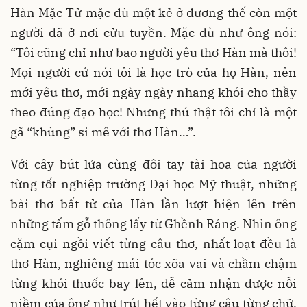
Hàn Mặc Tử mặc dù một kẻ ở dương thế còn một
người đã ở nơi cửu tuyền. Mặc dù như ông nói:
“Tôi cũng chỉ như bao người yêu thơ Hàn mà thôi!
Mọi người cứ nói tôi là học trò của họ Hàn, nên
mới yêu thơ, mới ngày ngày nhang khói cho thầy
theo đúng đạo học! Nhưng thú thật tôi chỉ là một
gã “khùng” si mê với thơ Hàn…”.
Với cây bút lửa cùng đôi tay tài hoa của người
từng tốt nghiệp trường Đại học Mỹ thuật, những
bài thơ bất tử của Hàn lần lượt hiện lên trên
những tấm gỗ thông lấy từ Ghềnh Ráng. Nhìn ông
cặm cụi ngồi viết từng câu thơ, nhất loạt đều là
thơ Hàn, nghiêng mái tóc xõa vai và chầm chậm
từng khói thuốc bay lên, dễ cảm nhận được nỗi
niềm của ông như trút hết vào từng câu từng chữ.