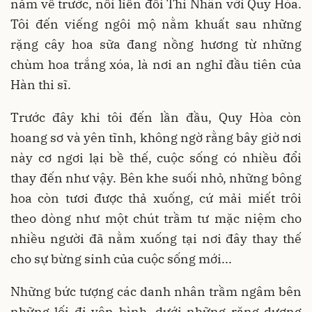
năm về trước, nối liền đồi Thi Nhân với Quy Hòa.
Tôi đến viếng ngôi mộ nằm khuất sau những
rặng cây hoa sữa đang nồng hương từ những
chùm hoa trắng xóa, là nơi an nghỉ đầu tiên của
Hàn thi sĩ.
Trước đây khi tôi đến lần đầu, Quy Hòa còn
hoang sơ và yên tĩnh, không ngờ rằng bây giờ nơi
này cơ ngơi lại bề thế, cuộc sống có nhiều đổi
thay đến như vậy. Bên khe suối nhỏ, những bông
hoa còn tươi được thả xuống, cứ mải miết trôi
theo dòng như một chút trầm tư mặc niệm cho
nhiều người đã nằm xuống tại nơi đây thay thế
cho sự bừng sinh của cuộc sống mới...
Những bức tượng các danh nhân trầm ngâm bên
những lối đi yên bình, dưới những rặng dương