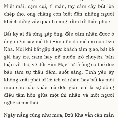
Miệt mài, cặm cụi, tỉ mẩn, tay cầm cây bút lửa
chép thơ, ông chẳng còn biết đến những người
khách đứng vây quanh đang trầm trồ thán phục.
Bất kỳ ai đã từng gặp ông, đều cảm nhận được ở
ông niềm say mê thơ Hàn đến độ mê dại của Dzũ
Kha. Mỗi khi bắt gặp được khách tâm giao, bất kể
già hay trẻ, nam hay nữ muốn trò chuyện, bàn
luận về thơ, về đời Hàn Mặc Tử là ông có thể dốc
bầu tâm sự thâu đêm, suốt sáng. Tình yêu ấy
không xuất phát từ lợi ích cá nhân hay bất kỳ một
mưu cầu nào khác mà đơn giản chỉ là sự đồng
điệu tâm hồn giữa một thi nhân và một người
nghệ sĩ mà thôi.
Ngày nắng cũng như mưa, Dzũ Kha vẫn cần mẫn