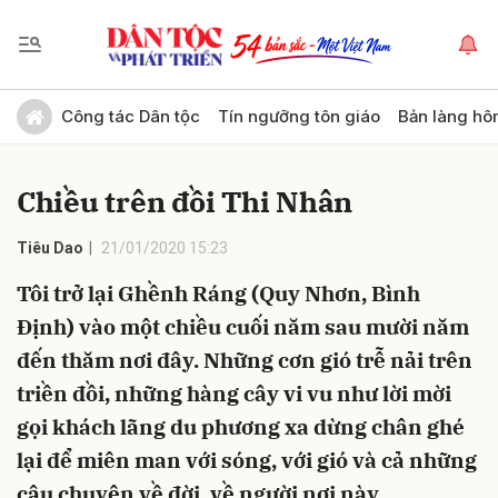
Gửi bình luận
Công tác Dân tộc
Tín ngưỡng tôn giáo
Bản làng hô
Chiều trên đồi Thi Nhân
Tiêu Dao
21/01/2020 15:23
Tôi trở lại Ghềnh Ráng (Quy Nhơn, Bình
Định) vào một chiều cuối năm sau mười năm
Hủy
Gửi
đến thăm nơi đây. Những cơn gió trễ nải trên
triền đồi, những hàng cây vi vu như lời mời
gọi khách lãng du phương xa dừng chân ghé
lại để miên man với sóng, với gió và cả những
câu chuyện về đời, về người nơi này…