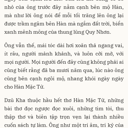
nhỏ của ông trước đây nằm cạnh bên mộ Hàn,
mà như lời ông nói để mỗi tối trăng lên ông lại
được trầm ngâm bên Hàn mà ngắm đất trời, biển
xanh mênh mông của thung lũng Quy Nhơn.
Ông vẫn thế, mái tóc dài hơi xoăn thả ngang vai,
ít râu, người mảnh khảnh, và luôn cởi mở, với
mọi người. Mọi người đến đây cũng không phải ai
cũng biết rằng đã ba mươi năm qua, lúc nào ông
cũng bên cạnh ngôi mộ, nhang khói ngày ngày
cho Hàn Mặc Tử.
Dzũ Kha thuộc hầu hết thơ Hàn Mặc Tử, những
bài thơ đọc ngược đọc xuôi, những tìm tòi, thu
thập thơ và biên tập trọn vẹn lại thành nhiều
cuốn sách tự làm. Ông như một tri âm, tri kỷ của