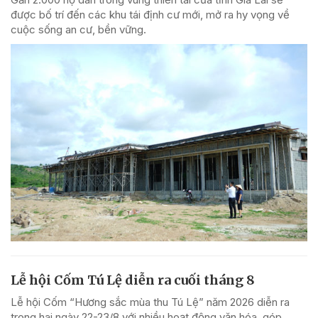
được bố trí đến các khu tái định cư mới, mở ra hy vọng về
cuộc sống an cư, bền vững.
Lễ hội Cốm Tú Lệ diễn ra cuối tháng 8
Lễ hội Cốm “Hương sắc mùa thu Tú Lệ” năm 2026 diễn ra
trong hai ngày 22-23/8 với nhiều hoạt động văn hóa, góp