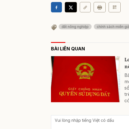
đất nông nghiệp
chính sách miễn gi
BÀI LIÊN QUAN
L
n
Bấ
mớ
sổ
tr
có