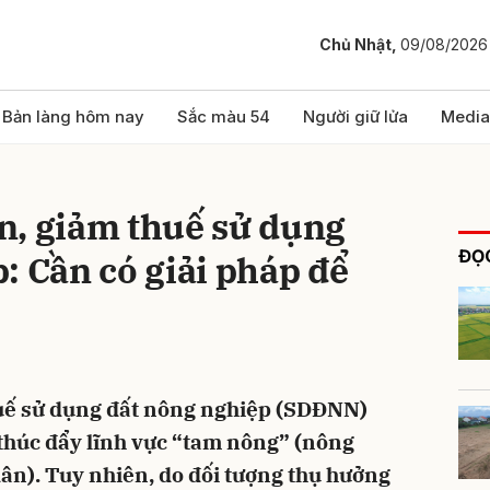
Chủ Nhật,
09/08/2026
bình luận
Bản làng hôm nay
Sắc màu 54
Người giữ lửa
Media
n, giảm thuế sử dụng
ĐỌC
: Cần có giải pháp để
Hủy
G
uế sử dụng đất nông nghiệp (SDĐNN)
 thúc đẩy lĩnh vực “tam nông” (nông
ân). Tuy nhiên, do đối tượng thụ hưởng