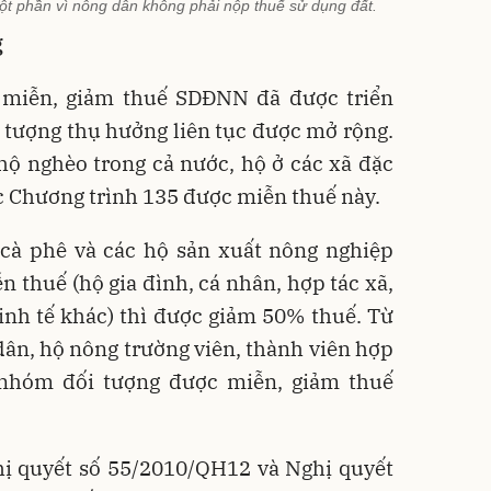
ột phần vì nông dân không phải nộp thuế sử dụng đất.
g
 miễn, giảm thuế SDĐNN đã được triển
ối tượng thụ hưởng liên tục được mở rộng.
hộ nghèo trong cả nước, hộ ở các xã đặc
c Chương trình 135 được miễn thuế này.
, cà phê và các hộ sản xuất nông nghiệp
n thuế (hộ gia đình, cá nhân, hợp tác xã,
inh tế khác) thì được giảm 50% thuế. Từ
ân, hộ nông trường viên, thành viên hợp
 nhóm đối tượng được miễn, giảm thuế
hị quyết số 55/2010/QH12 và Nghị quyết