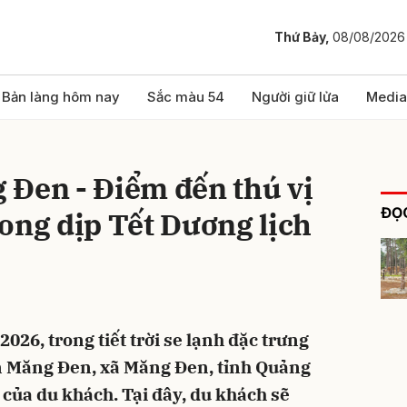
Thứ Bảy,
08/08/2026
bình luận
Bản làng hôm nay
Sắc màu 54
Người giữ lửa
Media
 Đen - Điểm đến thú vị
ĐỌC
ong dịp Tết Dương lịch
Hủy
G
26, trong tiết trời se lạnh đặc trưng
n Măng Đen, xã Măng Đen, tỉnh Quảng
 của du khách. Tại đây, du khách sẽ