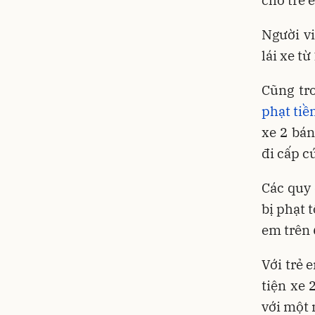
Người v
lái xe t
Cũng tr
phạt tiề
xe 2 bán
đi cấp c
Các quy 
bị phạt 
em trên 
Với trẻ 
tiện xe 
với một 