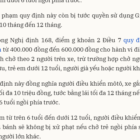
i phạm quy định này còn bị tước quyền sử dụng G
ừ 10 tháng đến 12 tháng.
ong Nghị định 168, điểm g khoản 2 Điều 7
quy 
n
từ 400.000 đồng đến 600.000 đồng cho hành vi đ
h chở theo 2 người trên xe, trừ trường hợp chở n
ứu, trẻ em dưới 12 tuổi, người già yếu hoặc người kh
định này đồng nghĩa người điều khiển môtô, xe g
tối đa 10 triệu đồng, tước bằng lái tối đa 12 tháng nế
6 tuổi ngồi phía trước.
em từ trên 6 tuổi đến dưới 12 tuổi, người điều khi
2 bánh sẽ không bị xử phạt nếu chở trẻ ngồi phía
người lớn khác.