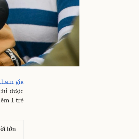
tham gia
chỉ được
hêm 1 trẻ
ời lớn