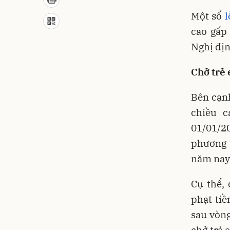
Một số
l
cao gấp
Nghị địn
Chở trẻ 
Bên cạn
chiều c
01/01/2
phương 
năm nay
Cụ thể,
phạt tiề
sau vòng
chở trẻ 