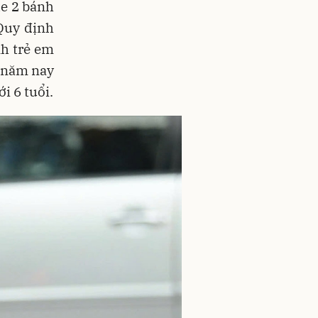
xe 2 bánh
Quy định
nh trẻ em
u năm nay
i 6 tuổi.