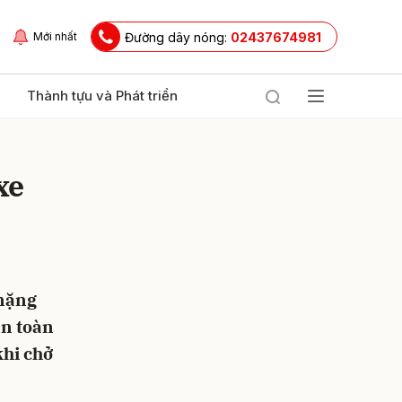
Đường dây nóng:
02437674981
Mới nhất
Thành tựu và Phát triển
xe
 nặng
ửi
an toàn
khi chở