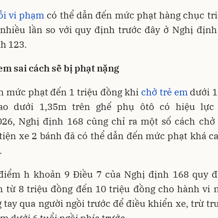
ỗi vi phạm
có thể dẫn đến mức phạt hàng chục tri
 nhiều lần so với quy định trước đây ở Nghị định
h 123.
em sai cách sẽ bị phạt nặng
h mức phạt đến 1 triệu đồng khi
chở trẻ em
dưới 1
ao dưới 1,35m trên ghế phụ ôtô có hiệu lực
026, Nghị định 168 cũng chỉ ra một số cách chở 
tiện xe 2 bánh đã có thể dẫn đến mức phạt khá ca
.
 điểm h khoản 9 Điều 7 của Nghị định 168 quy 
n từ 8 triệu đồng đến 10 triệu đồng cho hành vi 
 tay qua người ngồi trước để điều khiển xe, trừ t
em dưới 6 tuổi ngồi phía trước.