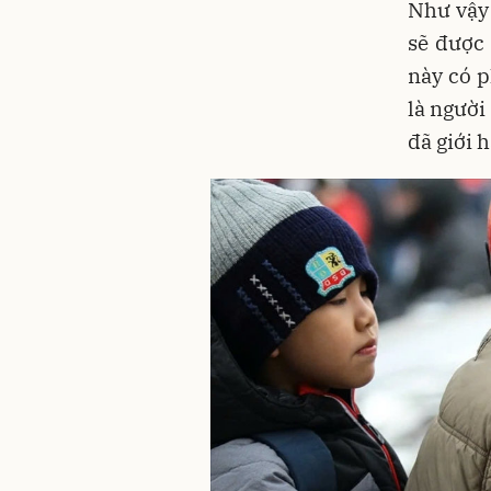
Như vậy 
sẽ được
này có p
là người
đã giới 