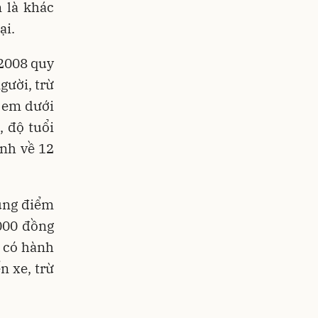
 là khác
ại.
 2008 quy
gười, trừ
ẻ em dưới
, độ tuổi
ỉnh về 12
dung điểm
000 đồng
) có hành
n xe, trừ