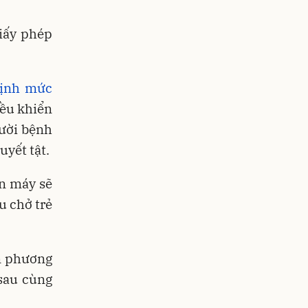
iấy phép
định mức
iều khiển
gười bệnh
uyết tật.
ắn máy sẽ
u chở trẻ
ển phương
 sau cùng