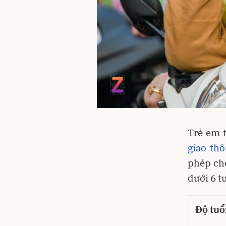
Trẻ em t
giao th
phép chở
dưới 6 t
Độ tuổ