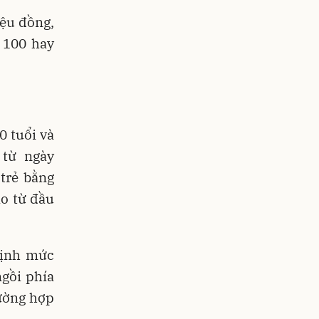
ệu đồng,
 100 hay
0 tuổi và
 từ ngày
trẻ bằng
o từ đầu
định mức
ngồi phía
rường hợp