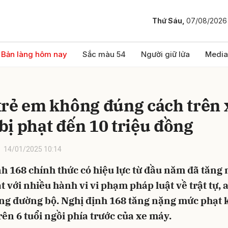
Thứ Sáu,
07/08/2026
bình luận
Bản làng hôm nay
Sắc màu 54
Người giữ lửa
Media
trẻ em không đúng cách trên 
bị phạt đến 10 triệu đồng
14/01/2025 10:14
h 168 chính thức có hiệu lực từ đầu năm đã tăng
Hủy
G
 với nhiều hành vi vi phạm pháp luật về trật tự, 
ông đường bộ. Nghị định 168 tăng nặng mức phạt 
rên 6 tuổi ngồi phía trước của xe máy.