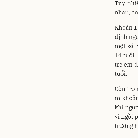
Tuy nhi
nhau, cò
Khoản 1 
định ngư
một số t
14 tuổi.
trẻ em đ
tuổi.
Còn tron
m khoản
khi ngườ
vi ngồi 
trường h