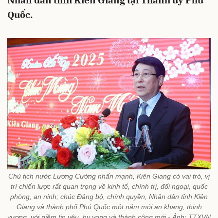
Nhân dân tỉnh Kiên Giang tại Thành ủy Phú
Quốc.
Chủ tịch nước Lương Cường nhấn mạnh, Kiên Giang có vai trò, vị
trí chiến lược rất quan trọng về kinh tế, chính trị, đối ngoại, quốc
phòng, an ninh; chúc Đảng bộ, chính quyền, Nhân dân tỉnh Kiên
Giang và thành phố Phú Quốc một năm mới an khang, thịnh
vượng, với niềm tin yêu, hy vọng và thành công mới - Ảnh: TTXVN