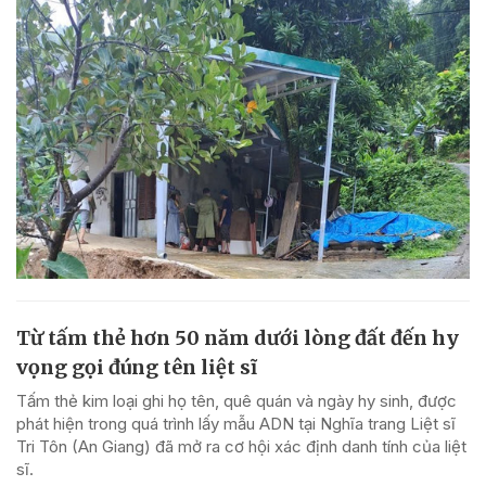
Từ tấm thẻ hơn 50 năm dưới lòng đất đến hy
vọng gọi đúng tên liệt sĩ
Tấm thẻ kim loại ghi họ tên, quê quán và ngày hy sinh, được
phát hiện trong quá trình lấy mẫu ADN tại Nghĩa trang Liệt sĩ
Tri Tôn (An Giang) đã mở ra cơ hội xác định danh tính của liệt
sĩ.