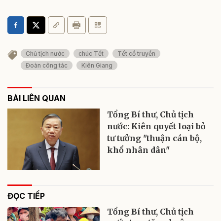
Chủ tịch nước
chúc Tết
Tết cổ truyền
Đoàn công tác
Kiên Giang
BÀI LIÊN QUAN
Tổng Bí thư, Chủ tịch
nước: Kiên quyết loại bỏ
tư tưởng "thuận cán bộ,
khổ nhân dân"
ĐỌC TIẾP
Tổng Bí thư, Chủ tịch