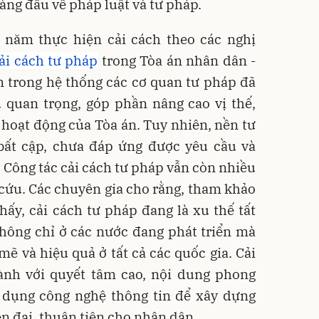
àng đầu về pháp luật và tư pháp.
0 năm thực hiện cải cách theo các nghị
ải cách tư pháp
trong Tòa án nhân dân -
âm trong hệ thống các cơ quan tư pháp đã
 quan trọng, góp phần nâng cao vị thế,
ả hoạt động của Tòa án. Tuy nhiên, nền tư
ất cập, chưa đáp ứng được yêu cầu và
Công tác cải cách tư pháp vẫn còn nhiều
 cứu. Các chuyên gia cho rằng, tham khảo
ấy, cải cách tư pháp đang là xu thế tất
không chỉ ở các nước đang phát triển mà
ẽ và hiệu quả ở tất cả các quốc gia. Cải
ành với quyết tâm cao, nội dung phong
g dụng công nghệ thông tin để xây dựng
n đại, thuận tiện cho nhân dân.