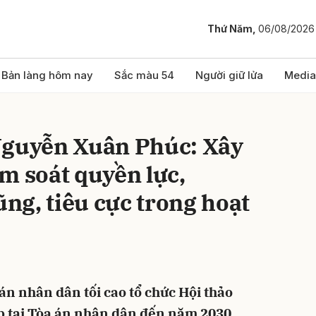
Thứ Năm,
06/08/2026
bình luận
Bản làng hôm nay
Sắc màu 54
Người giữ lửa
Media
Nguyễn Xuân Phúc: Xây
m soát quyền lực,
ng, tiêu cực trong hoạt
Hủy
G
 án nhân dân tối cao tổ chức Hội thảo
p tại Tòa án nhân dân đến năm 2030,