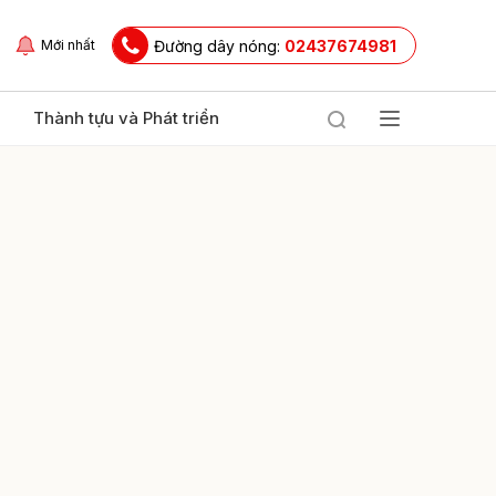
Đường dây nóng:
02437674981
Mới nhất
Thành tựu và Phát triển
ửi