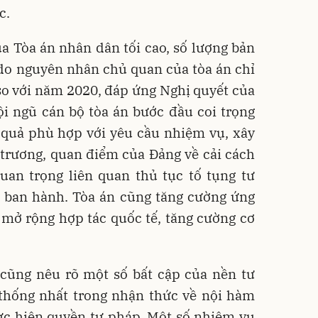
c.
a Tòa án nhân dân tối cao, số lượng bản
 do nguyên nhân chủ quan của tòa án chỉ
o với năm 2020, đáp ứng Nghị quyết của
ội ngũ cán bộ tòa án bước đầu coi trọng
u quả phù hợp với yêu cầu nhiệm vụ, xây
 trương, quan điểm của Đảng về cải cách
uan trọng liên quan thủ tục tố tụng tư
 ban hành. Tòa án cũng tăng cường ứng
 mở rộng hợp tác quốc tế, tăng cường cơ
 cũng nêu rõ một số bất cập của nền tư
 thống nhất trong nhận thức về nội hàm
ực hiện quyền tư pháp. Một số nhiệm vụ