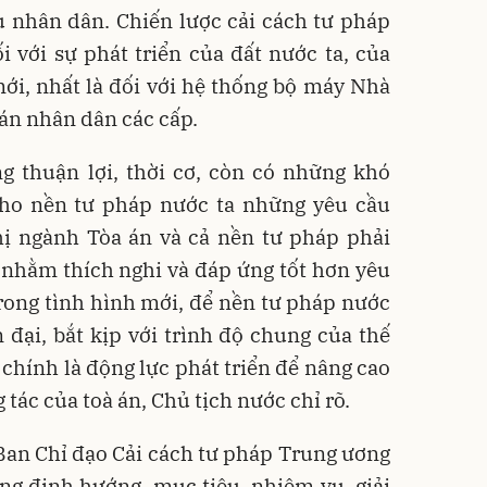
 nhân dân. Chiến lược cải cách tư pháp
i với sự phát triển của đất nước ta, của
mới, nhất là đối với hệ thống bộ máy Nhà
án nhân dân các cấp.
g thuận lợi, thời cơ, còn có những khó
 cho nền tư pháp nước ta những yêu cầu
hị ngành Tòa án và cả nền tư pháp phải
 nhằm thích nghi và đáp ứng tốt hơn yêu
trong tình hình mới, để nền tư pháp nước
ện đại, bắt kịp với trình độ chung của thế
 chính là động lực phát triển để nâng cao
 tác của toà án, Chủ tịch nước chỉ rõ.
Ban Chỉ đạo Cải cách tư pháp Trung ương
ng định hướng, mục tiêu, nhiệm vụ, giải