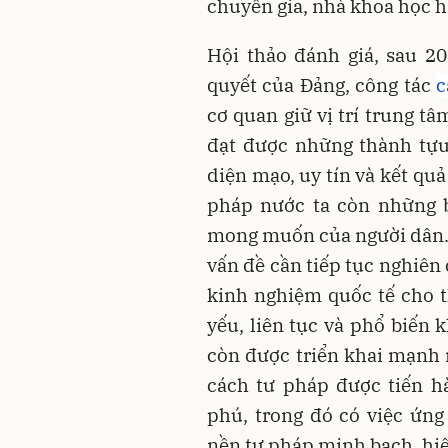
chuyên gia, nhà khoa học h
Hội thảo đánh giá, sau 2
quyết của Đảng, công tác
c
cơ quan giữ vị trí trung t
đạt được những thành tựu
diện mạo, uy tín và kết qu
pháp nước ta còn những b
mong muốn của người dân. 
vấn đề cần tiếp tục nghiên
kinh nghiệm quốc tế cho th
yếu, liên tục và phổ biến 
còn được triển khai mạnh m
cách tư pháp được tiến h
phú, trong đó có việc ứn
nền tư pháp minh bạch, hiệ