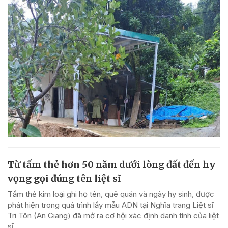
Từ tấm thẻ hơn 50 năm dưới lòng đất đến hy
vọng gọi đúng tên liệt sĩ
Tấm thẻ kim loại ghi họ tên, quê quán và ngày hy sinh, được
phát hiện trong quá trình lấy mẫu ADN tại Nghĩa trang Liệt sĩ
Tri Tôn (An Giang) đã mở ra cơ hội xác định danh tính của liệt
sĩ.