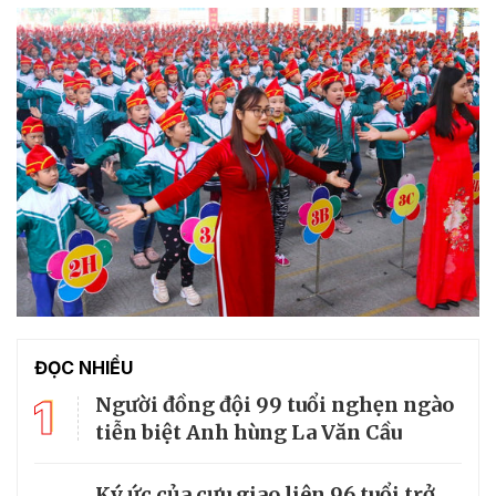
ĐỌC NHIỀU
1
Người đồng đội 99 tuổi nghẹn ngào
tiễn biệt Anh hùng La Văn Cầu
Ký ức của cựu giao liên 96 tuổi trở