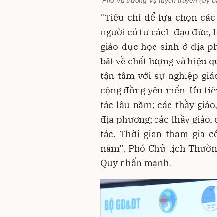
Phó Vụ trưởng Vụ tuyên truyền (Ủy b
“Tiêu chí để lựa chọn các
người có tư cách đạo đức, l
giáo dục học sinh ở địa 
bật về chất lượng và hiệu q
tận tâm với sự nghiệp giá
cộng đồng yêu mến. Ưu tiên
tác lâu năm; các thầy giáo
địa phương; các thầy giáo, 
tác. Thời gian tham gia cô
năm”, Phó Chủ tịch Thườ
Quy nhấn mạnh.