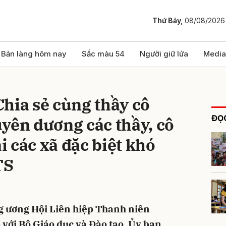
Thứ Bảy,
08/08/2026
bình luận
Bản làng hôm nay
Sắc màu 54
Người giữ lửa
Media
hia sẻ cùng thầy cô
ĐỌC
yên dương các thầy, cô
ại các xã đặc biệt khó
TS
Hủy
G
ng ương Hội Liên hiệp Thanh niên
với Bộ Giáo dục và Đào tạo, Ủy ban