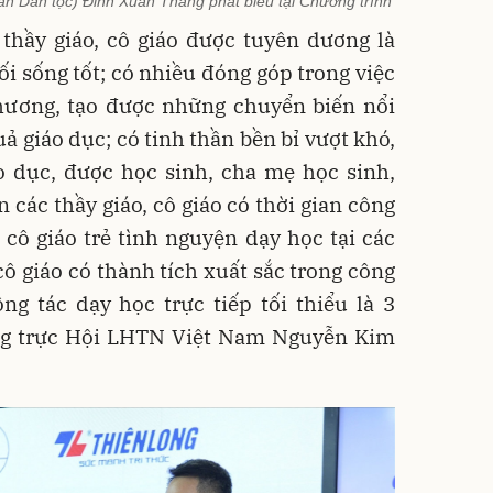
an Dân tộc) Đinh Xuân Thắng phát biểu tại Chương trình
 thầy giáo, cô giáo được tuyên dương là
ối sống tốt; có nhiều đóng góp trong việc
phương, tạo được những chuyển biến nổi
uả giáo dục; có tinh thần bền bỉ vượt khó,
o dục, được học sinh, cha mẹ học sinh,
 các thầy giáo, cô giáo có thời gian công
, cô giáo trẻ tình nguyện dạy học tại các
cô giáo có thành tích xuất sắc trong công
ng tác dạy học trực tiếp tối thiểu là 3
ng trực Hội LHTN Việt Nam Nguyễn Kim