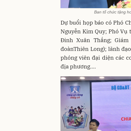
Ban tổ chức tặng h
Dự buổi họp báo có Phó C
Nguyễn Kim Quy; Phó Vụ t
Đinh Xuân Thắng; Giám 
đoànThiên Long); lãnh đạo
phóng viên đại diện các c
địa phương....