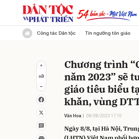
Gửi 
Công tác Dân tộc
Tín ngưỡng tôn giáo
Chương trình “C
năm 2023” sẽ tu
giáo tiêu biểu t
khăn, vùng DT
Văn Hoa
08/08/2023 17:10
Ngày 8/8, tại Hà Nội, Tru
(LHTN) Việt Nam phối hợp 