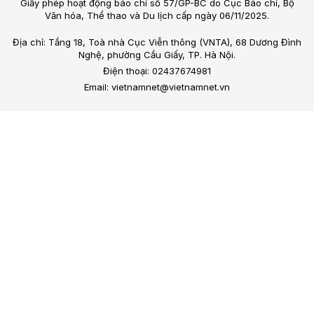
Giấy phép hoạt động báo chí số 57/GP-BC do Cục Báo chí, Bộ
Văn hóa, Thể thao và Du lịch cấp ngày 06/11/2025.
Địa chỉ: Tầng 18, Toà nhà Cục Viễn thông (VNTA), 68 Dương Đình
Nghệ, phường Cầu Giấy, TP. Hà Nội.
Điện thoại: 02437674981
Email: vietnamnet@vietnamnet.vn