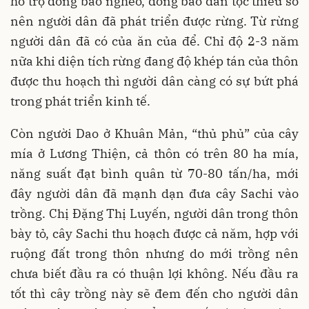
hỗ trợ đồng bào nghèo, đồng bào dân tộc thiểu số
nên người dân đã phát triển được rừng. Từ rừng
người dân đã có của ăn của để. Chỉ độ 2-3 năm
nữa khi diện tích rừng đang độ khép tán của thôn
được thu hoạch thì người dân càng có sự bứt phá
trong phát triển kinh tế.
Còn người Dao ở Khuân Mản, “thủ phủ” của cây
mía ở Lương Thiện, cả thôn có trên 80 ha mía,
năng suất đạt bình quân từ 70-80 tấn/ha, mới
đây người dân đã mạnh dạn đưa cây Sachi vào
trồng. Chị Đặng Thị Luyến, người dân trong thôn
bày tỏ, cây Sachi thu hoạch được cả năm, hợp với
ruộng đất trong thôn nhưng do mới trồng nên
chưa biết đầu ra có thuận lợi không. Nếu đầu ra
tốt thì cây trồng này sẽ đem đến cho người dân