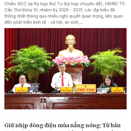
Chiều 30/7, tại Kỳ họp thứ Tư (kỳ họp chuyên đề), HĐND TP.
Cần Thơ khóa XI, nhiệm kỳ 2026 - 2031, các đại biểu đã
thống nhất thông qua nhiều nghị quyết quan trọng, liên quan
đến phát triển kinh tế - xã hội, an sinh,...
Giữ nhịp dòng điện mùa nắng nóng: Từ bản