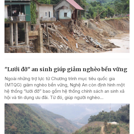
"Lưới đỡ" an sinh giúp giảm nghèo bền vững
Ngoài những trợ lực từ Chương trình mục tiêu quốc gia
(MTQG) giảm nghèo bền vững, Nghệ An còn định hình một
hệ thống “lưới đỡ” bao gồm hệ thống chính sách an sinh xã
hội và tín dụng ưu đãi. Từ đó, giúp người nghèo...