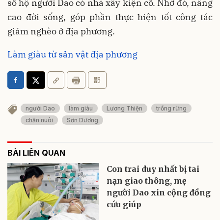
số hộ người Dao có nhà xây kiện cố. Nhờ đó, nâng
cao đời sống, góp phần thực hiện tốt công tác
giảm nghèo ở địa phương.
Làm giàu từ sản vật địa phương
người Dao
làm giàu
Lương Thiện
trồng rừng
chăn nuôi
Sơn Dương
BÀI LIÊN QUAN
Con trai duy nhất bị tai
nạn giao thông, mẹ
người Dao xin cộng đồng
cứu giúp