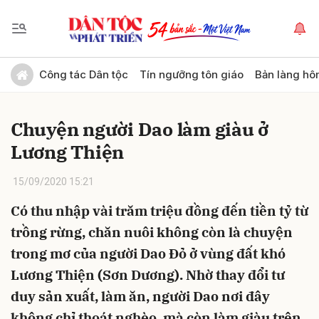
Gửi bình luận
Công tác Dân tộc
Tín ngưỡng tôn giáo
Bản làng hô
Chuyện người Dao làm giàu ở
Lương Thiện
15/09/2020 15:21
Có thu nhập vài trăm triệu đồng đến tiền tỷ từ
Hủy
Gửi
trồng rừng, chăn nuôi không còn là chuyện
trong mơ của người Dao Đỏ ở vùng đất khó
Lương Thiện (Sơn Dương). Nhờ thay đổi tư
duy sản xuất, làm ăn, người Dao nơi đây
không chỉ thoát nghèo, mà còn làm giàu trên