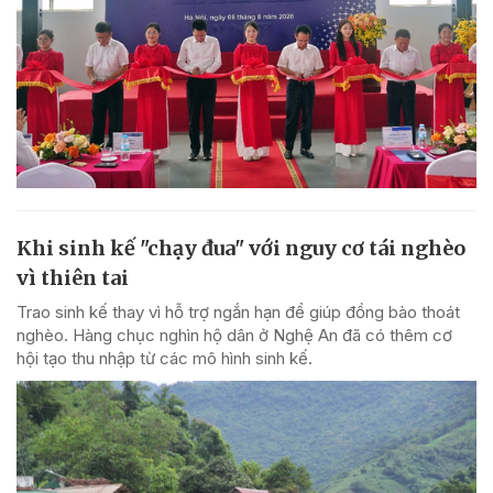
Khi sinh kế "chạy đua" với nguy cơ tái nghèo
vì thiên tai
Trao sinh kế thay vì hỗ trợ ngắn hạn để giúp đồng bào thoát
nghèo. Hàng chục nghìn hộ dân ở Nghệ An đã có thêm cơ
hội tạo thu nhập từ các mô hình sinh kế.