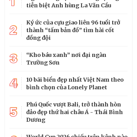
1
tiễn biệt Anh hùng La Văn Cầu
Ký ức của cựu giao liên 96 tuổi trở
2
thành “tấm bản đồ” tìm hài cốt
đồng đội
3
“Kho báu xanh” nơi đại ngàn
Trường Sơn
4
10 bãi biển đẹp nhất Việt Nam theo
bình chọn của Lonely Planet
Phú Quốc vượt Bali, trở thành hòn
5
đảo đẹp thứ hai châu Á - Thái Bình
Dương
World Cup 2026 chiếu trên kênh nào