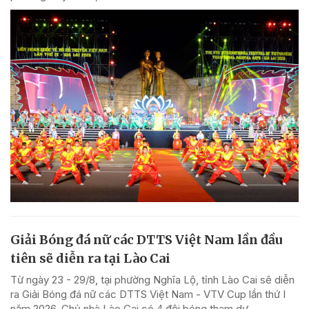
Giải Bóng đá nữ các DTTS Việt Nam lần đầu
tiên sẽ diễn ra tại Lào Cai
Từ ngày 23 - 29/8, tại phường Nghĩa Lộ, tỉnh Lào Cai sẽ diễn
ra Giải Bóng đá nữ các DTTS Việt Nam - VTV Cup lần thứ I
năm 2026. Chủ nhà Lào Cai có 4 đội bóng tham dự.