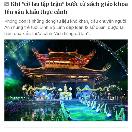
Khi "cờ lau tập trận" bước từ sách giáo khoa
lên sân khấu thực cảnh
Không còn là những dòng tư liệu khô khan, câu chuyện người
Anh hùng trẻ tuổi Đinh Bộ Lĩnh dẹp loạn 12 sứ quân, được tái
hiện qua xiếc thực cảnh "Anh hùng cờ lau".