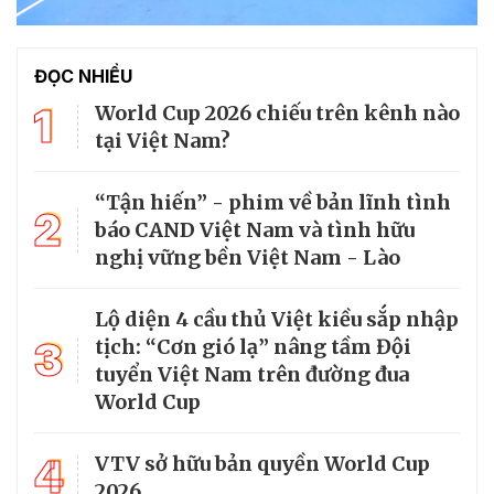
ĐỌC NHIỀU
1
World Cup 2026 chiếu trên kênh nào
tại Việt Nam?
“Tận hiến” - phim về bản lĩnh tình
2
báo CAND Việt Nam và tình hữu
nghị vững bền Việt Nam - Lào
Lộ diện 4 cầu thủ Việt kiều sắp nhập
3
tịch: “Cơn gió lạ” nâng tầm Đội
tuyển Việt Nam trên đường đua
World Cup
4
VTV sở hữu bản quyền World Cup
2026