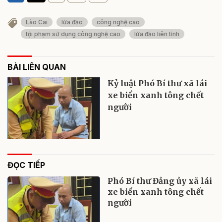
Lào Cai
lừa đảo
công nghệ cao
tội phạm sử dụng công nghệ cao
lừa đảo liên tỉnh
BÀI LIÊN QUAN
Kỷ luật Phó Bí thư xã lái
xe biển xanh tông chết
người
ĐỌC TIẾP
Phó Bí thư Đảng ủy xã lái
xe biển xanh tông chết
người