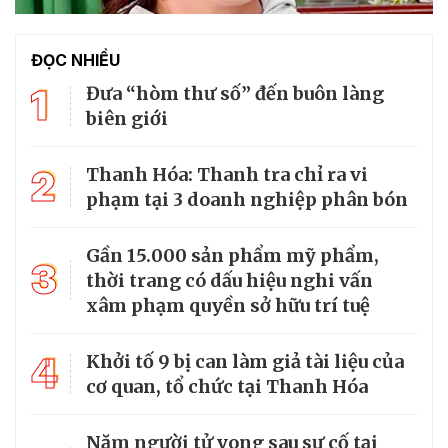
ĐỌC NHIỀU
1
Đưa “hòm thư số” đến buôn làng
biên giới
2
Thanh Hóa: Thanh tra chỉ ra vi
phạm tại 3 doanh nghiệp phân bón
Gần 15.000 sản phẩm mỹ phẩm,
3
thời trang có dấu hiệu nghi vấn
xâm phạm quyền sở hữu trí tuệ
4
Khởi tố 9 bị can làm giả tài liệu của
cơ quan, tổ chức tại Thanh Hóa
Năm người tử vong sau sự cố tại