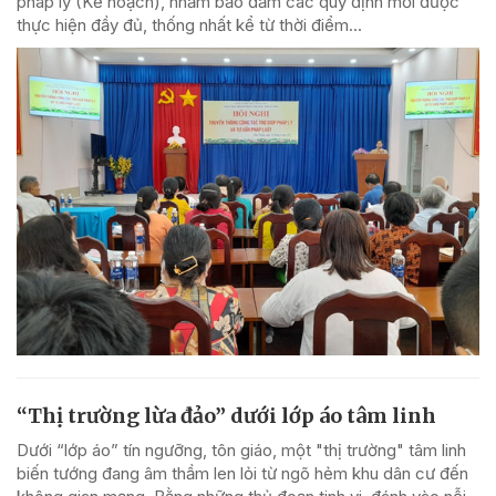
pháp lý (Kế hoạch), nhằm bảo đảm các quy định mới được
thực hiện đầy đủ, thống nhất kể từ thời điểm...
“Thị trường lừa đảo” dưới lớp áo tâm linh
Dưới “lớp áo” tín ngưỡng, tôn giáo, một "thị trường" tâm linh
biến tướng đang âm thầm len lỏi từ ngõ hẻm khu dân cư đến