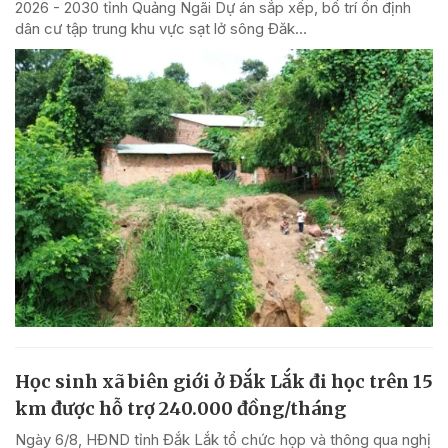
2026 - 2030 tỉnh Quảng Ngãi Dự án sắp xếp, bố trí ổn định
dân cư tập trung khu vực sạt lở sông Đăk...
Học sinh xã biên giới ở Đắk Lắk đi học trên 15
km được hỗ trợ 240.000 đồng/tháng
Ngày 6/8, HĐND tỉnh Đắk Lắk tổ chức họp và thông qua nghị