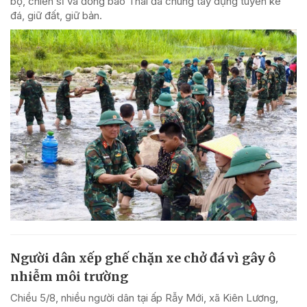
bộ, chiến sĩ và đồng bào Thái đã chung tay dựng tuyến kè
đá, giữ đất, giữ bản.
Người dân xếp ghế chặn xe chở đá vì gây ô
nhiễm môi trường
Chiều 5/8, nhiều người dân tại ấp Rẫy Mới, xã Kiên Lương,