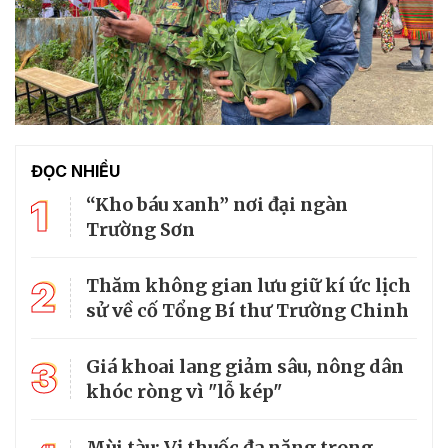
ĐỌC NHIỀU
1
“Kho báu xanh” nơi đại ngàn
Trường Sơn
2
Thăm không gian lưu giữ kí ức lịch
sử về cố Tổng Bí thư Trường Chinh
3
Giá khoai lang giảm sâu, nông dân
khóc ròng vì "lỗ kép"
Mùi tàu: Vị thuốc đa năng trong