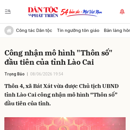
Gửi bình luận
Công tác Dân tộc
Tín ngưỡng tôn giáo
Bản làng hô
Công nhận mô hình "Thôn số"
đầu tiên của tỉnh Lào Cai
Trọng Bảo
08/06/2026 19:54
Thôn 4, xã Bát Xát vừa được Chủ tịch UBND
Hủy
Gửi
tỉnh Lào Cai công nhận mô hình “Thôn số”
đầu tiên của tỉnh.