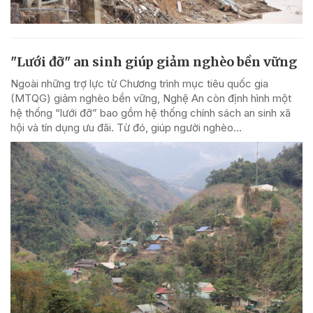
"Lưới đỡ" an sinh giúp giảm nghèo bền vững
Ngoài những trợ lực từ Chương trình mục tiêu quốc gia
(MTQG) giảm nghèo bền vững, Nghệ An còn định hình một
hệ thống “lưới đỡ” bao gồm hệ thống chính sách an sinh xã
hội và tín dụng ưu đãi. Từ đó, giúp người nghèo...