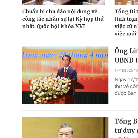
Chuẩn bị chu đáo nội dung về
Tổng Bí 
công tác nhân sự tại Kỳ họp thứ
tình trạ
nhất, Quốc hội khóa XVI
việc cũ 
việc mới
Ông Lữ 
UBND t
17/11/2025 10
Ngày 17/11
thư về cô
được Ban B
Tổng Bí
tư duy 