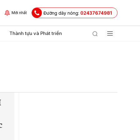
Đường dây nóng:
02437674981
Mới nhất
Thành tựu và Phát triển
I
c