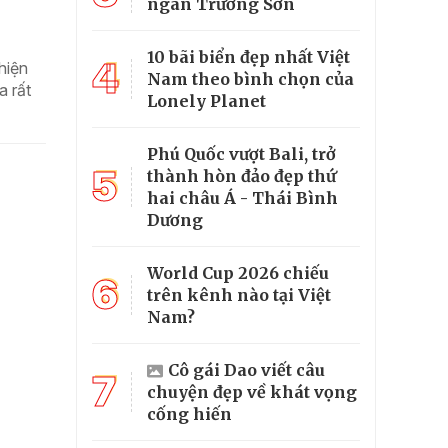
ngàn Trường Sơn
10 bãi biển đẹp nhất Việt
4
hiện
Nam theo bình chọn của
a rất
Lonely Planet
Phú Quốc vượt Bali, trở
5
thành hòn đảo đẹp thứ
hai châu Á - Thái Bình
Dương
World Cup 2026 chiếu
6
trên kênh nào tại Việt
Nam?
Cô gái Dao viết câu
7
chuyện đẹp về khát vọng
cống hiến