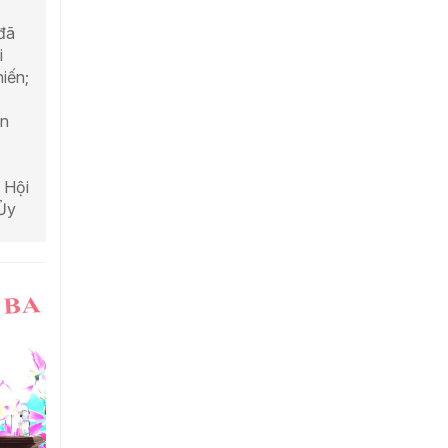
đã
i
iến;
ễn
 Hội
Ủy