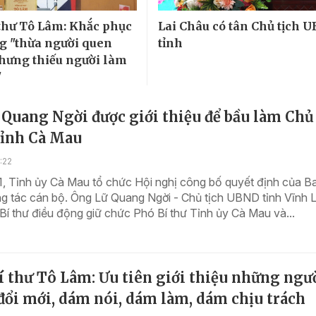
thư Tô Lâm: Khắc phục
Lai Châu có tân Chủ tịch 
ng "thừa người quen
tỉnh
nhưng thiếu người làm
"
Quang Ngời được giới thiệu để bầu làm Chủ
ỉnh Cà Mau
:22
, Tỉnh ủy Cà Mau tổ chức Hội nghị công bố quyết định của Ba
ng tác cán bộ. Ông Lữ Quang Ngời - Chủ tịch UBND tỉnh Vĩnh 
í thư điều động giữ chức Phó Bí thư Tỉnh ủy Cà Mau và...
 thư Tô Lâm: Ưu tiên giới thiệu những ngư
đổi mới, dám nói, dám làm, dám chịu trách