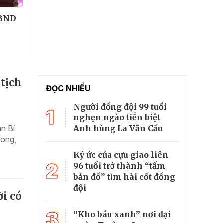
UBND
 tịch
ĐỌC NHIỀU
Người đồng đội 99 tuổi
1
nghẹn ngào tiễn biệt
Anh hùng La Văn Cầu
n Bí
Long,
Ký ức của cựu giao liên
2
96 tuổi trở thành “tấm
bản đồ” tìm hài cốt đồng
đội
ời có
3
“Kho báu xanh” nơi đại