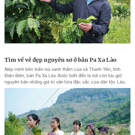
Tìm về vẻ đẹp nguyên sơ ở bản Pa Xa Lào
Nép mình bên triền núi xanh thẳm của xã Thanh Yên, tỉnh
Điện Biên, bản Pa Xa Lào được biết đến là nơi còn lưu giữ
nguyên bản những giá trị văn hóa đặc sắc của dân tộc Lào.