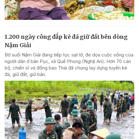
1.200 ngày công đắp kè đá giữ đất bên dòng
Nậm Giải
Bờ suối Nậm Giải đang tiếp tục sạt lở, đe dọa cuộc sống của
người dân ở bản Pục, xã Quế Phong (Nghệ An). Hơn 70 cán
bộ, chiến sĩ và đồng bào Thái đã chung tay dựng tuyến kè
đá, giữ đất, giữ bản.