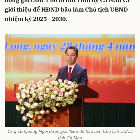
động giữ chức Phó Bí thư Tỉnh ủy Cà Mau và
giới thiệu để HĐND bầu làm Chủ tịch UBND
nhiệm kỳ 2025 - 2030.
Ông Lữ Quang Ngời được giới thiệu để bầu làm Chủ tịch UBND
tỉnh Cà Mau