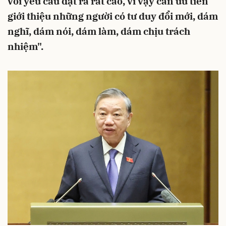
với yêu cầu đặt ra rất cao, vì vậy cần ưu tiên
giới thiệu những người có tư duy đổi mới, dám
nghĩ, dám nói, dám làm, dám chịu trách
nhiệm".