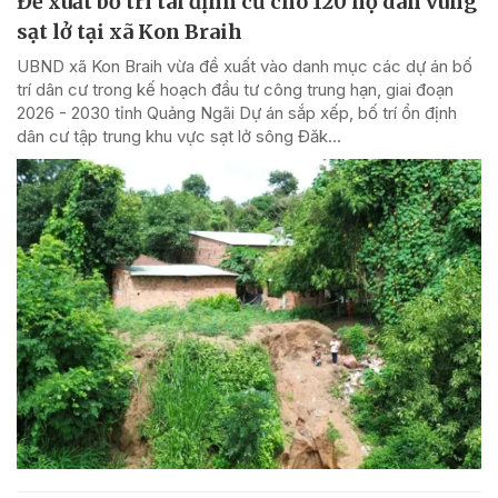
Đề xuất bố trí tái định cư cho 120 hộ dân vùng
sạt lở tại xã Kon Braih
UBND xã Kon Braih vừa đề xuất vào danh mục các dự án bố
trí dân cư trong kế hoạch đầu tư công trung hạn, giai đoạn
2026 - 2030 tỉnh Quảng Ngãi Dự án sắp xếp, bố trí ổn định
dân cư tập trung khu vực sạt lở sông Đăk...