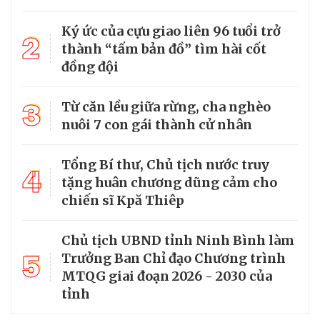
Ký ức của cựu giao liên 96 tuổi trở
2
thành “tấm bản đồ” tìm hài cốt
đồng đội
3
Từ căn lều giữa rừng, cha nghèo
nuôi 7 con gái thành cử nhân
Tổng Bí thư, Chủ tịch nước truy
4
tặng huân chương dũng cảm cho
chiến sĩ Kpă Thiêp
Chủ tịch UBND tỉnh Ninh Bình làm
5
Trưởng Ban Chỉ đạo Chương trình
MTQG giai đoạn 2026 - 2030 của
tỉnh