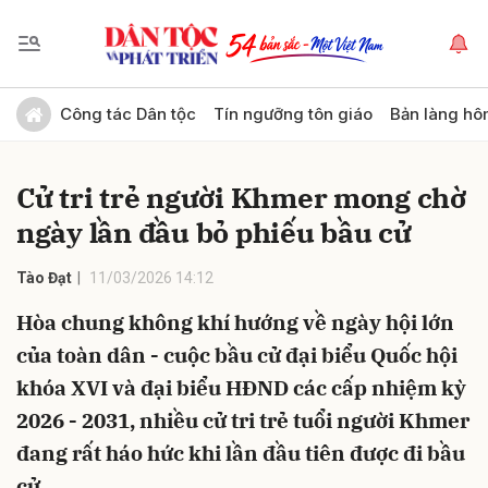
Gửi bình luận
Công tác Dân tộc
Tín ngưỡng tôn giáo
Bản làng hô
Cử tri trẻ người Khmer mong chờ
ngày lần đầu bỏ phiếu bầu cử
Tào Đạt
11/03/2026 14:12
Hòa chung không khí hướng về ngày hội lớn
Hủy
Gửi
của toàn dân - cuộc bầu cử đại biểu Quốc hội
khóa XVI và đại biểu HĐND các cấp nhiệm kỳ
2026 - 2031, nhiều cử tri trẻ tuổi người Khmer
đang rất háo hức khi lần đầu tiên được đi bầu
cử.