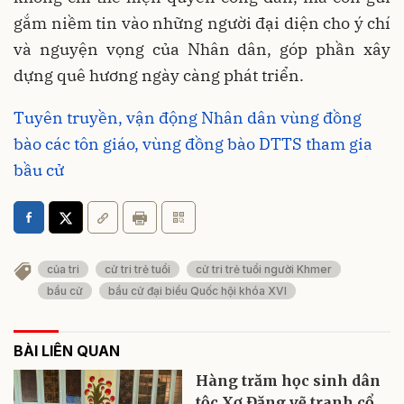
gắm niềm tin vào những người đại diện cho ý chí
và nguyện vọng của Nhân dân, góp phần xây
dựng quê hương ngày càng phát triển.
Tuyên truyền, vận động Nhân dân vùng đồng
bào các tôn giáo, vùng đồng bào DTTS tham gia
bầu cử
của tri
cử tri trẻ tuổi
cử tri trẻ tuổi người Khmer
bầu cử
bầu cử đại biểu Quốc hội khóa XVI
BÀI LIÊN QUAN
Hàng trăm học sinh dân
tộc Xơ Đăng vẽ tranh cổ