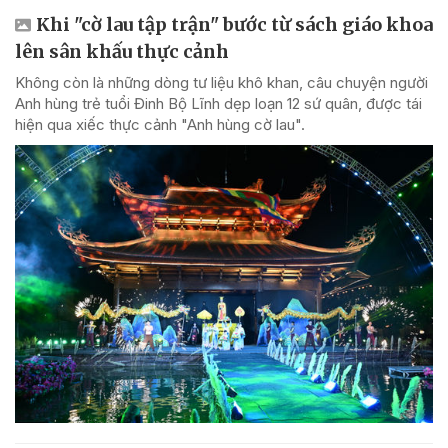
Khi "cờ lau tập trận" bước từ sách giáo khoa
lên sân khấu thực cảnh
Không còn là những dòng tư liệu khô khan, câu chuyện người
Anh hùng trẻ tuổi Đinh Bộ Lĩnh dẹp loạn 12 sứ quân, được tái
hiện qua xiếc thực cảnh "Anh hùng cờ lau".