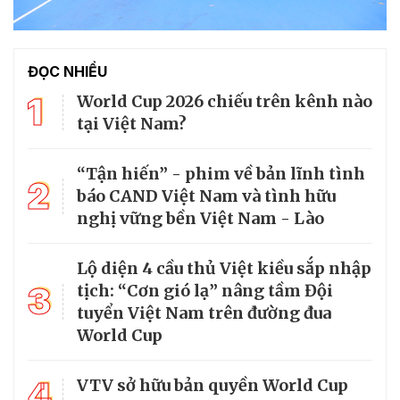
ĐỌC NHIỀU
1
World Cup 2026 chiếu trên kênh nào
tại Việt Nam?
“Tận hiến” - phim về bản lĩnh tình
2
báo CAND Việt Nam và tình hữu
nghị vững bền Việt Nam - Lào
Lộ diện 4 cầu thủ Việt kiều sắp nhập
3
tịch: “Cơn gió lạ” nâng tầm Đội
tuyển Việt Nam trên đường đua
World Cup
4
VTV sở hữu bản quyền World Cup