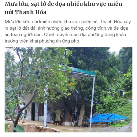
Mưa lớn, sạt lở đe dọa nhiều khu vực miền
núi Thanh Hóa
Mưa lớn kéo dài khiến nhiều khu vực miền núi Thanh Hóa xảy
ra sạt lở đất đá, ảnh hưởng giao thông, công trình và đe dọa
an toàn người dân. Chính quyền các địa phương đang khẩn
trương triển khai phương án ứng phó.