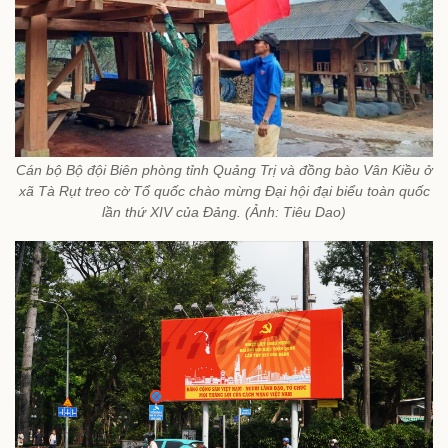
Cán bộ Bộ đội Biên phòng tỉnh Quảng Trị và đồng bào Vân Kiều ở
xã Tà Rụt treo cờ Tổ quốc chào mừng Đại hội đại biểu toàn quốc
lần thứ XIV của Đảng. (Ảnh: Tiêu Dao)