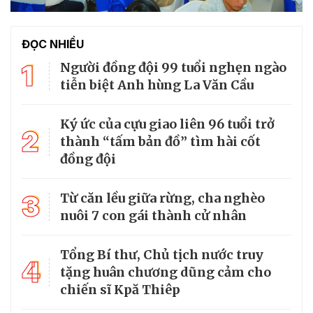
ĐỌC NHIỀU
1
Người đồng đội 99 tuổi nghẹn ngào
tiễn biệt Anh hùng La Văn Cầu
Ký ức của cựu giao liên 96 tuổi trở
2
thành “tấm bản đồ” tìm hài cốt
đồng đội
3
Từ căn lều giữa rừng, cha nghèo
nuôi 7 con gái thành cử nhân
Tổng Bí thư, Chủ tịch nước truy
4
tặng huân chương dũng cảm cho
chiến sĩ Kpă Thiêp