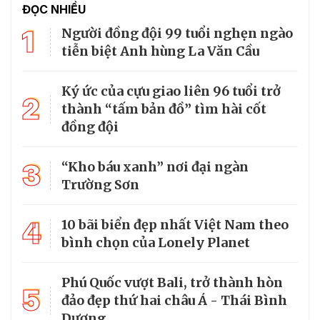
ĐỌC NHIỀU
1
Người đồng đội 99 tuổi nghẹn ngào
tiễn biệt Anh hùng La Văn Cầu
Ký ức của cựu giao liên 96 tuổi trở
2
thành “tấm bản đồ” tìm hài cốt
đồng đội
3
“Kho báu xanh” nơi đại ngàn
Trường Sơn
4
10 bãi biển đẹp nhất Việt Nam theo
bình chọn của Lonely Planet
Phú Quốc vượt Bali, trở thành hòn
5
đảo đẹp thứ hai châu Á - Thái Bình
Dương