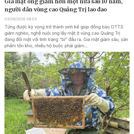
Giá mật ong giảm hơn một nửa sau 10 năm,
người dân vùng cao Quảng Trị lao đao
03/08/2026 08:03
Từng được kỳ vọng trở thành sinh kế giúp đồng bào DTTS
giảm nghèo, nghề nuôi ong lấy mật ở vùng cao Quảng Trị
đang đối mặt với tình trạng “bí” đầu ra. Giá mật giảm sâu, sản
phẩm tồn kho, nhiều hộ buộc phải giảm...