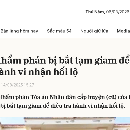
Thứ Năm,
06/08/2026
bình luận
Bản làng hôm nay
Sắc màu 54
Người giữ lửa
Media
thẩm phán bị bắt tạm giam để
ành vi nhận hối lộ
14/08/2025 15:27
 thẩm phán Tòa án Nhân dân cấp huyện (cũ) của 
Hủy
G
bị bắt tạm giam để điều tra hành vi nhận hối lộ.