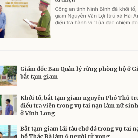
Công an tỉnh Ninh Bình đã khởi tố,
giam Nguyễn Văn Lợi (trú xã Hải A
điều tra hành vi “Lừa đảo chiếm đoạ
Giám đốc Ban Quản lý rừng phòng hộ ở Gia
bắt tạm giam
Khởi tố, bắt tạm giam nguyên Phó Thủ tr
điều tra viên trong vụ tai nạn làm nữ sin
ở Vĩnh Long
Bắt tạm giam lái tàu chở đá trong vụ tai n
hồ Thác Bà làm 6 người tử vong