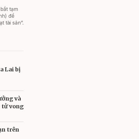
 bắt tạm
nh) để
t tài sản”.
 Lai bị
ưởng và
h tử vong
ạn trên