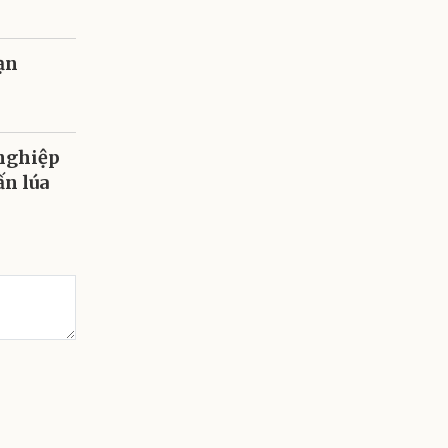
ạn
 nghiệp
ấn lúa