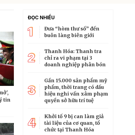
ĐỌC NHIỀU
1
Đưa “hòm thư số” đến
buôn làng biên giới
Thanh Hóa: Thanh tra
2
chỉ ra vi phạm tại 3
doanh nghiệp phân bón
Gần 15.000 sản phẩm mỹ
3
phẩm, thời trang có dấu
mở',
hiệu nghi vấn xâm phạm
ý tin
quyền sở hữu trí tuệ
Khởi tố 9 bị can làm giả
4
tài liệu của cơ quan, tổ
chức tại Thanh Hóa