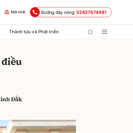
Đường dây nóng:
02437674981
Mới nhất
Thành tựu và Phát triển
 điều
tỉnh Đắk
ửi