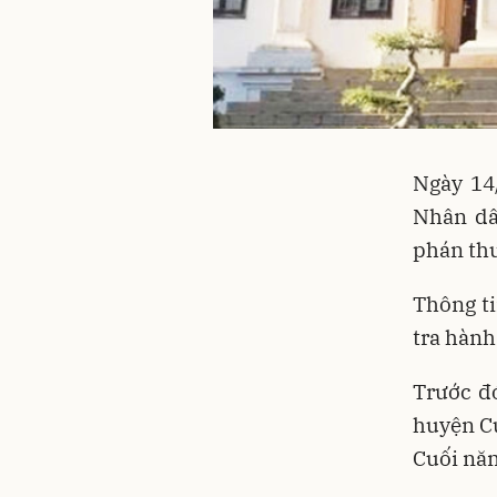
Ngày 14
Nhân dâ
phán thu
Thông ti
tra hành 
Trước đ
huyện Cư
Cuối năm