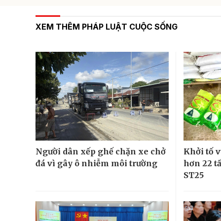
XEM THÊM PHÁP LUẬT CUỘC SỐNG
Người dân xếp ghế chặn xe chở
Khởi tố v
đá vì gây ô nhiễm môi trường
hơn 22 t
ST25