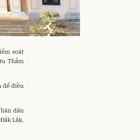
iểm soát
cựu Thẩm
m để điều
Nhân dân
 Đắk Lắk.