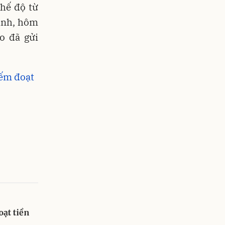
chế độ từ
ành, hôm
o đã gửi
iếm đoạt
ạt tiền