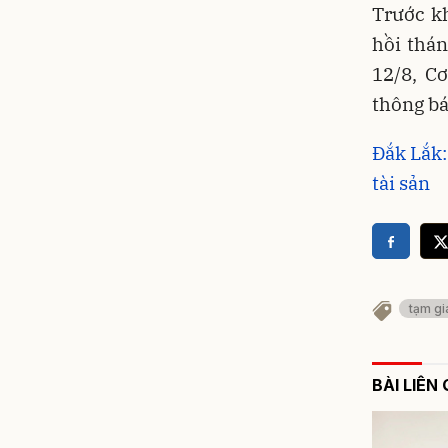
Trước kh
hồi thá
12/8, C
thông bá
Đắk Lắk:
tài sản
tạm g
BÀI LIÊN