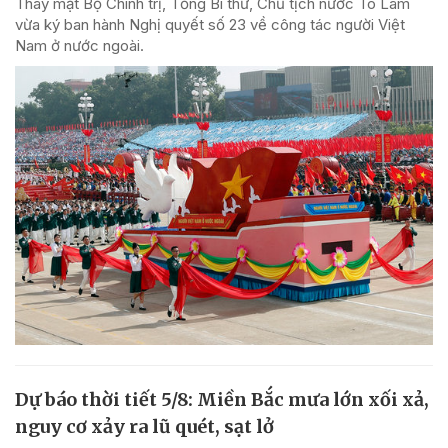
Thay mặt Bộ Chính trị, Tổng Bí thư, Chủ tịch nước Tô Lâm
vừa ký ban hành Nghị quyết số 23 về công tác người Việt
Nam ở nước ngoài.
Dự báo thời tiết 5/8: Miền Bắc mưa lớn xối xả,
nguy cơ xảy ra lũ quét, sạt lở