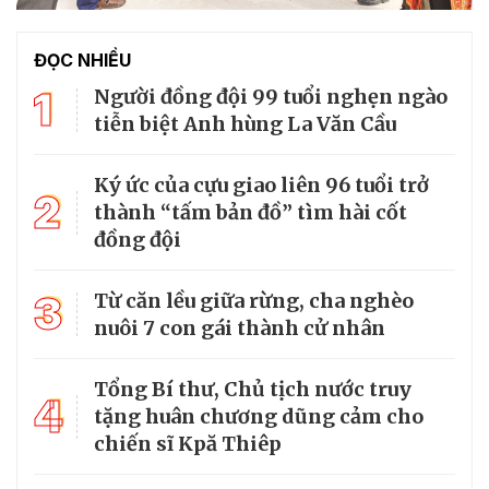
ĐỌC NHIỀU
1
Người đồng đội 99 tuổi nghẹn ngào
tiễn biệt Anh hùng La Văn Cầu
Ký ức của cựu giao liên 96 tuổi trở
2
thành “tấm bản đồ” tìm hài cốt
đồng đội
3
Từ căn lều giữa rừng, cha nghèo
nuôi 7 con gái thành cử nhân
Tổng Bí thư, Chủ tịch nước truy
4
tặng huân chương dũng cảm cho
chiến sĩ Kpă Thiêp