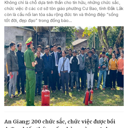
Không chỉ là chỗ dựa tinh thần cho tín hữu, những chức sắc,
chức việc ở các cơ sở tôn giáo phường Cư Bao, tỉnh Đắk Lắk
còn là cầu nối lan tỏa sâu rộng đức tin và thông điệp “sống
tốt đời, đẹp đạo” trong đồng bào...
An Giang: 200 chức sắc, chức việc được bồi