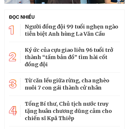
ĐỌC NHIỀU
1
Người đồng đội 99 tuổi nghẹn ngào
tiễn biệt Anh hùng La Văn Cầu
Ký ức của cựu giao liên 96 tuổi trở
2
thành “tấm bản đồ” tìm hài cốt
đồng đội
3
Từ căn lều giữa rừng, cha nghèo
nuôi 7 con gái thành cử nhân
Tổng Bí thư, Chủ tịch nước truy
4
tặng huân chương dũng cảm cho
chiến sĩ Kpă Thiêp