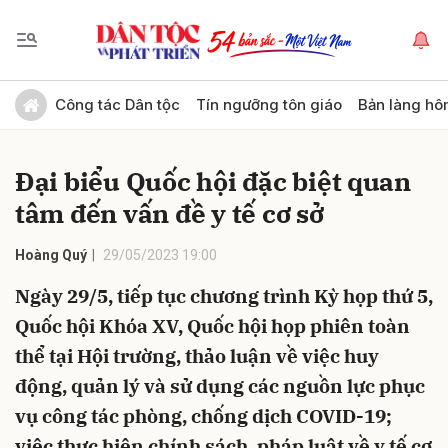
Gửi bình luận
Công tác Dân tộc
Tín ngưỡng tôn giáo
Bản làng hô
Đại biểu Quốc hội đặc biệt quan
tâm đến vấn đề y tế cơ sở
Hoàng Quý
29/05/2023 19:00
Ngày 29/5, tiếp tục chương trình Kỳ họp thứ 5,
Hủy
Gửi
Quốc hội Khóa XV, Quốc hội họp phiên toàn
thể tại Hội trường, thảo luận về việc huy
động, quản lý và sử dụng các nguồn lực phục
vụ công tác phòng, chống dịch COVID-19;
việc thực hiện chính sách, pháp luật về y tế cơ