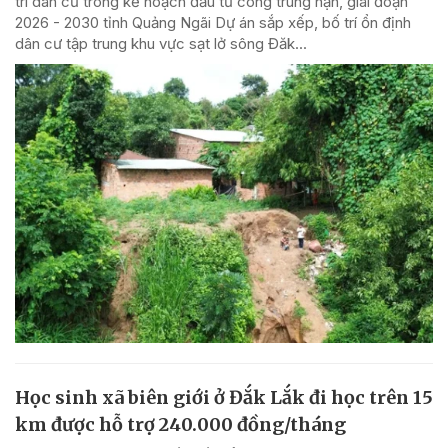
trí dân cư trong kế hoạch đầu tư công trung hạn, giai đoạn
2026 - 2030 tỉnh Quảng Ngãi Dự án sắp xếp, bố trí ổn định
dân cư tập trung khu vực sạt lở sông Đăk...
Học sinh xã biên giới ở Đắk Lắk đi học trên 15
km được hỗ trợ 240.000 đồng/tháng