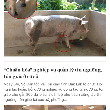
“Chuẩn hóa” nghiệp vụ quản lý tín ngưỡng,
tôn giáo ở cơ sở
Ngày 5/8, Sở Dân tộc và Tôn giáo tỉnh Đắk Lắk tổ chức Hội
nghị tập huấn, bồi dưỡng nghiệp vụ công tác tín ngưỡng, tôn
giáo cho gần 200 đại biểu là cán bộ phụ trách công tác tín
ngưỡng, tôn giáo tại các xã, phường...