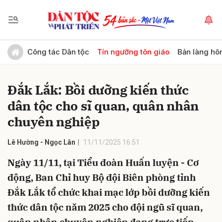
Gửi bình luận
Công tác Dân tộc
Tín ngưỡng tôn giáo
Bản làng hô
Đắk Lắk: Bồi dưỡng kiến thức
dân tộc cho sĩ quan, quân nhân
chuyên nghiệp
Lê Hường - Ngọc Lân
11/11/2025 16:51
Hủy
Gửi
Ngày 11/11, tại Tiểu đoàn Huấn luyện - Cơ
động, Ban Chỉ huy Bộ đội Biên phòng tỉnh
Đắk Lắk tổ chức khai mạc lớp bồi dưỡng kiến
thức dân tộc năm 2025 cho đội ngũ sĩ quan,