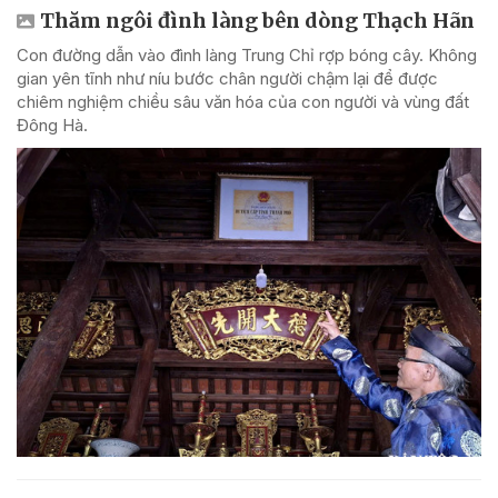
Thăm ngôi đình làng bên dòng Thạch Hãn
Con đường dẫn vào đình làng Trung Chỉ rợp bóng cây. Không
gian yên tĩnh như níu bước chân người chậm lại để được
chiêm nghiệm chiều sâu văn hóa của con người và vùng đất
Đông Hà.