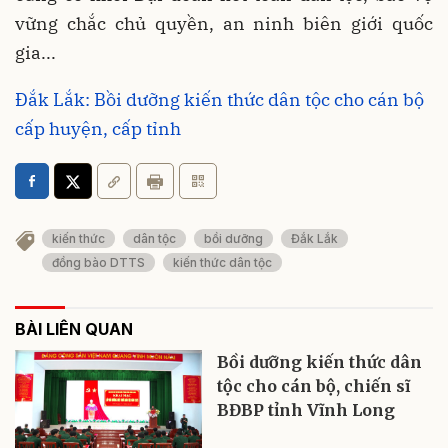
vững chắc chủ quyền, an ninh biên giới quốc
gia...
Đắk Lắk: Bồi dưỡng kiến thức dân tộc cho cán bộ
cấp huyện, cấp tỉnh
kiến thức
dân tộc
bồi dưỡng
Đắk Lắk
đồng bào DTTS
kiến thức dân tộc
BÀI LIÊN QUAN
Bồi dưỡng kiến thức dân
tộc cho cán bộ, chiến sĩ
BĐBP tỉnh Vĩnh Long