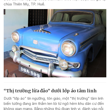
chùa Thiên Mụ, TP. Huế.
“Thị trường lừa đảo” dưới lớp áo tâm linh
Dưới “lớp áo” tín ngưỡng, tôn giáo, một "thị trường" tâm linh
biến tướng đang âm thầm len lỏi từ ngõ hẻm khu dân cư đến
không gian mạng. Bằng những thủ đoạn tinh vi, đánh vào nỗi