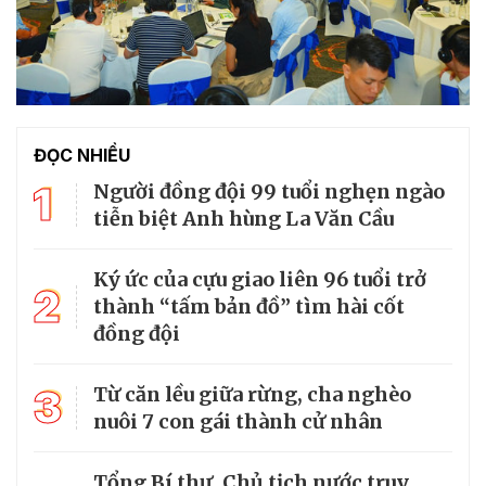
ĐỌC NHIỀU
1
Người đồng đội 99 tuổi nghẹn ngào
tiễn biệt Anh hùng La Văn Cầu
Ký ức của cựu giao liên 96 tuổi trở
2
thành “tấm bản đồ” tìm hài cốt
đồng đội
3
Từ căn lều giữa rừng, cha nghèo
nuôi 7 con gái thành cử nhân
Tổng Bí thư, Chủ tịch nước truy